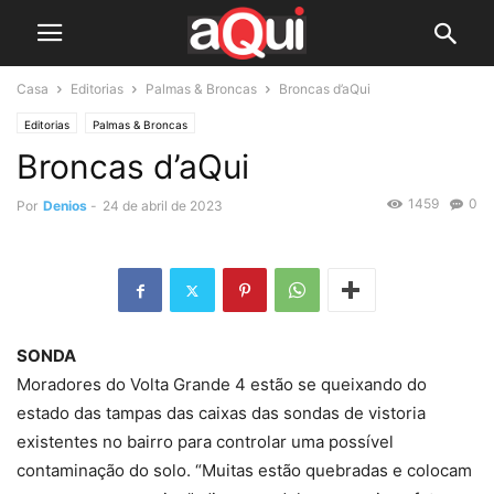
Casa
Editorias
Palmas & Broncas
Broncas d’aQui
Editorias
Palmas & Broncas
Broncas d’aQui
1459
0
Por
Denios
-
24 de abril de 2023
SONDA
Moradores do Volta Grande 4 estão se queixando do
estado das tampas das caixas das sondas de vistoria
existentes no bairro para controlar uma possível
contaminação do solo. “Muitas estão quebradas e colocam