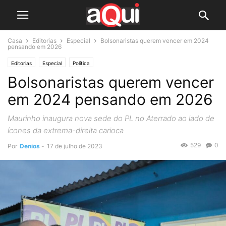
Casa
Editorias
Especial
Bolsonaristas querem vencer em 2024
pensando em 2026
Editorias
Especial
Política
Bolsonaristas querem vencer
em 2024 pensando em 2026
Maurinho inaugura nova sede do PL no Aterrado ao lado de
ícones da extrema-direita carioca
529
0
Por
Denios
-
17 de julho de 2023