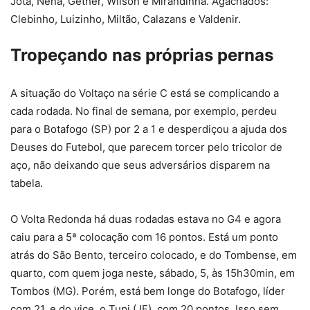
Jota, Nena, Gether, Wilson e Mirandinha. Agachados:
Clebinho, Luizinho, Miltão, Calazans e Valdenir.
Tropeçando nas próprias pernas
A situação do Voltaço na série C está se complicando a
cada rodada. No final de semana, por exemplo, perdeu
para o Botafogo (SP) por 2 a 1 e desperdiçou a ajuda dos
Deuses do Futebol, que parecem torcer pelo tricolor de
aço, não deixando que seus adversários disparem na
tabela.
O Volta Redonda há duas rodadas estava no G4 e agora
caiu para a 5ª colocação com 16 pontos. Está um ponto
atrás do São Bento, terceiro colocado, e do Tombense, em
quarto, com quem joga neste, sábado, 5, às 15h30min, em
Tombos (MG). Porém, está bem longe do Botafogo, líder
com 21, e do vice, o Tupi (JF), com 20 pontos. Isso sem