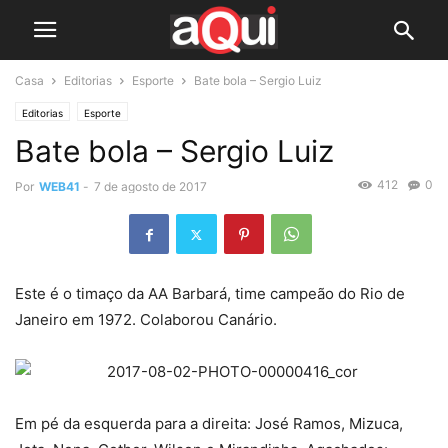
Casa
Editorias
Esporte
Bate bola – Sergio Luiz
Editorias
Esporte
Bate bola – Sergio Luiz
412
0
Por
WEB41
-
7 de agosto de 2017
Este é o timaço da AA Barbará, time campeão do Rio de
Janeiro em 1972. Colaborou Canário.
Em pé da esquerda para a direita: José Ramos, Mizuca,