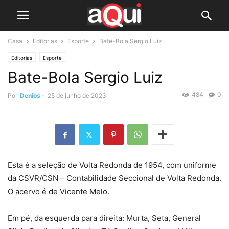
Casa
Editorias
Esporte
Bate-Bola Sergio Luiz
Editorias
Esporte
Bate-Bola Sergio Luiz
484
0
Por
Denios
-
25 de junho de 2023
Esta é a seleção de Volta Redonda de 1954, com uniforme
da CSVR/CSN – Contabilidade Seccional de Volta Redonda.
O acervo é de Vicente Melo.
Em pé, da esquerda para direita: Murta, Seta, General