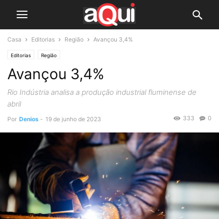
Casa
Editorias
Região
Avançou 3,4%
Editorias
Região
Avançou 3,4%
Rio Indústria analisa a produção industrial fluminense de
abril
333
0
Por
Denios
-
19 de junho de 2023