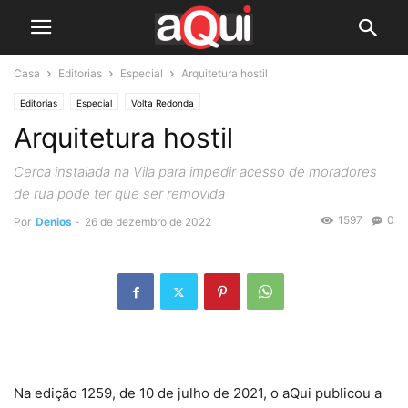
Casa
Editorias
Especial
Arquitetura hostil
Editorias
Especial
Volta Redonda
Arquitetura hostil
Cerca instalada na Vila para impedir acesso de moradores
de rua pode ter que ser removida
1597
0
Por
Denios
-
26 de dezembro de 2022
Na edição 1259, de 10 de julho de 2021, o aQui publicou a