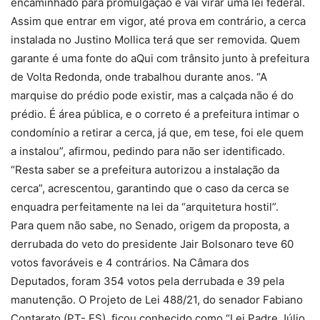
encaminhado para promulgação e vai virar uma lei federal.
Assim que entrar em vigor, até prova em contrário, a cerca
instalada no Justino Mollica terá que ser removida. Quem
garante é uma fonte do aQui com trânsito junto à prefeitura
de Volta Redonda, onde trabalhou durante anos. “A
marquise do prédio pode existir, mas a calçada não é do
prédio. É área pública, e o correto é a prefeitura intimar o
condomínio a retirar a cerca, já que, em tese, foi ele quem
a instalou”, afirmou, pedindo para não ser identificado.
“Resta saber se a prefeitura autorizou a instalação da
cerca”, acrescentou, garantindo que o caso da cerca se
enquadra perfeitamente na lei da “arquitetura hostil”.
Para quem não sabe, no Senado, origem da proposta, a
derrubada do veto do presidente Jair Bolsonaro teve 60
votos favoráveis e 4 contrários. Na Câmara dos
Deputados, foram 354 votos pela derrubada e 39 pela
manutenção. O Projeto de Lei 488/21, do senador Fabiano
Contarato (PT- ES), ficou conhecido como “Lei Padre Júlio