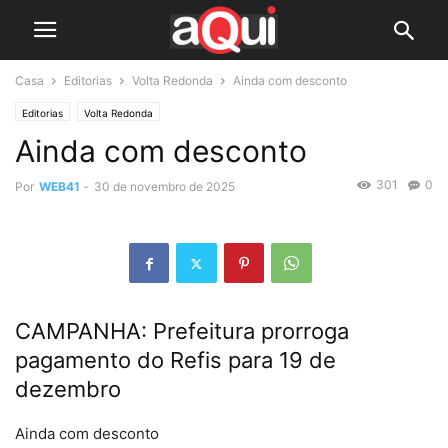
Casa
Editorias
Volta Redonda
Ainda com desconto
Editorias
Volta Redonda
Ainda com desconto
301
0
Por
WEB41
-
30 de novembro de 2025
CAMPANHA: Prefeitura prorroga
pagamento do Refis para 19 de
dezembro
Ainda com desconto