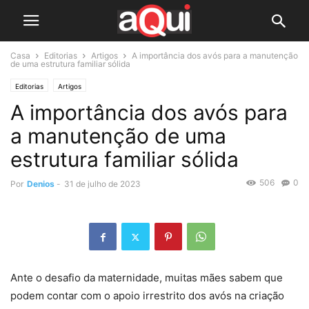
Casa
Editorias
Artigos
A importância dos avós para a manutenção
de uma estrutura familiar sólida
Editorias
Artigos
A importância dos avós para
a manutenção de uma
estrutura familiar sólida
506
0
Por
Denios
-
31 de julho de 2023
Ante o desafio da maternidade, muitas mães sabem que
podem contar com o apoio irrestrito dos avós na criação