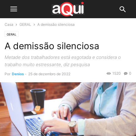
Casa
GERAL
A demissão silenciosa
GERAL
A demissão silenciosa
Metade dos trabalhadores está esgotada e considera o
trabalho muito estressante, diz pesquisa
1520
0
Por
Denios
-
25 de dezembro de 2022