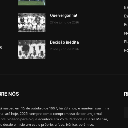
B
Es
Que vergonha!
27 de julho de 2026
Ed
No
P
Decisão inédita
8
20 de julho de 2026
Po
BRE NÓS
R
i nasceu em 15 de outubro de 1997, há 28 anos, e mantém sua linha
rial até hoje, 2025, sempre com o compromisso de ser um jornal
ente. Voltado para o que acontece em Volta Redonda e Barra Mansa,
u desde o início um estilo próprio, crítico, irônico, polêmico,