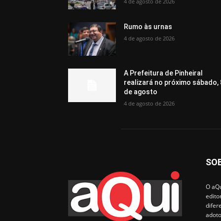
4 de agosto de 2026
Rumo às urnas
4 de agosto de 2026
A Prefeitura de Pinheiral
realizará no próximo sábado, 
de agosto
4 de agosto de 2026
SO
O aQu
edito
difer
adoto