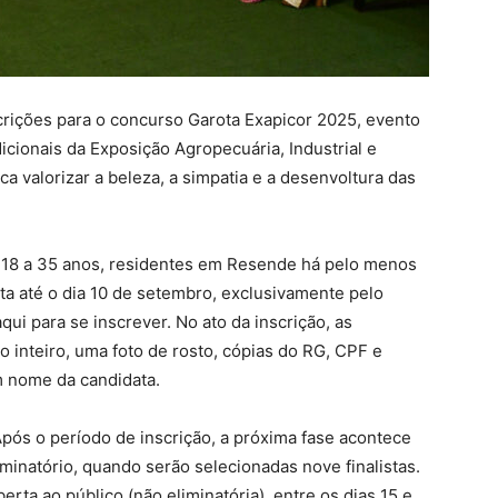
crições para o concurso Garota Exapicor 2025, evento
icionais da Exposição Agropecuária, Industrial e
 valorizar a beleza, a simpatia e a desenvoltura das
 18 a 35 anos, residentes em Resende há pelo menos
ita até o dia 10 de setembro, exclusivamente pelo
aqui para se inscrever. No ato da inscrição, as
 inteiro, uma foto de rosto, cópias do RG, CPF e
m nome da candidata.
Após o período de inscrição, a próxima fase acontece
iminatório, quando serão selecionadas nove finalistas.
rta ao público (não eliminatória), entre os dias 15 e