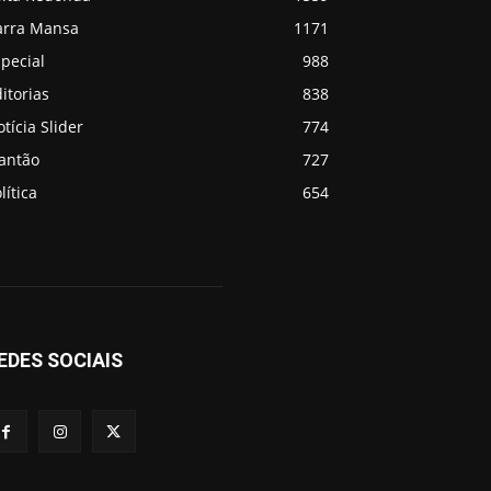
arra Mansa
1171
pecial
988
itorias
838
tícia Slider
774
lantão
727
lítica
654
EDES SOCIAIS