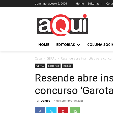
domingo, agosto 9, 2026
Home
Editorias
Colun
HOME
EDITORIAS
COLUNA SOCI
Casa
GERAL
Resende abre inscrições para concur
GERAL
Editorias
Região
Resende abre ins
concurso ‘Garota
Por
Denios
-
4 de setembro de 2025