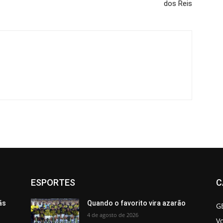
dos Reis
ESPORTES
C
ãs
Quando o favorito vira azarão
G
4 de agosto de 2026
V