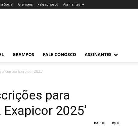
a Social
Grampos
Fale conosco
Assinantes
AL
GRAMPOS
FALE CONOSCO
ASSINANTES
so ‘Garota Exapicor 2025’
crições para
 Exapicor 2025’
516
0