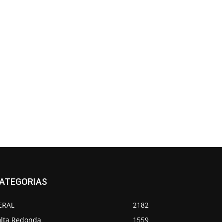
ATEGORIAS
ERAL
2182
olta Redonda
1559