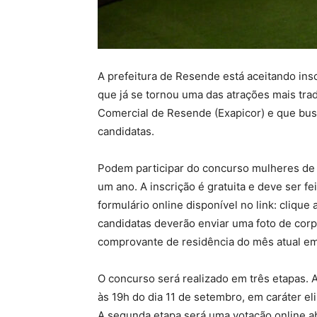
A prefeitura de Resende está aceitando ins
que já se tornou uma das atrações mais trad
Comercial de Resende (Exapicor) e que busca
candidatas.
Podem participar do concurso mulheres de
um ano. A inscrição é gratuita e deve ser fe
formulário online disponível no link: clique 
candidatas deverão enviar uma foto de corpo
comprovante de residência do mês atual e
O concurso será realizado em três etapas. 
às 19h do dia 11 de setembro, em caráter el
A segunda etapa será uma votação online abe