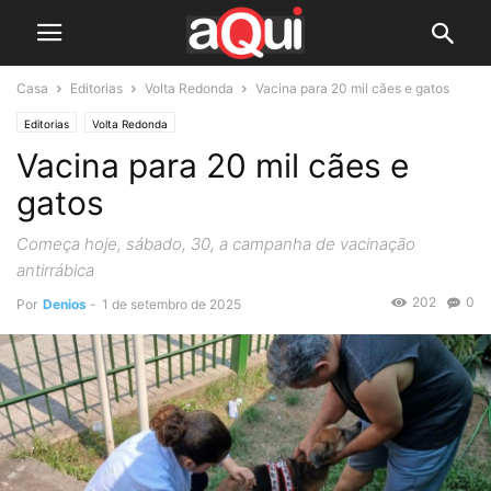
Casa
Editorias
Volta Redonda
Vacina para 20 mil cães e gatos
Editorias
Volta Redonda
Vacina para 20 mil cães e
gatos
Começa hoje, sábado, 30, a campanha de vacinação
antirrábica
202
0
Por
Denios
-
1 de setembro de 2025