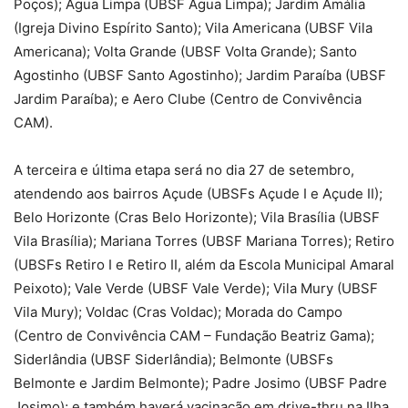
Poços); Água Limpa (UBSF Água Limpa); Jardim Amália
(Igreja Divino Espírito Santo); Vila Americana (UBSF Vila
Americana); Volta Grande (UBSF Volta Grande); Santo
Agostinho (UBSF Santo Agostinho); Jardim Paraíba (UBSF
Jardim Paraíba); e Aero Clube (Centro de Convivência
CAM).
A terceira e última etapa será no dia 27 de setembro,
atendendo aos bairros Açude (UBSFs Açude I e Açude II);
Belo Horizonte (Cras Belo Horizonte); Vila Brasília (UBSF
Vila Brasília); Mariana Torres (UBSF Mariana Torres); Retiro
(UBSFs Retiro I e Retiro II, além da Escola Municipal Amaral
Peixoto); Vale Verde (UBSF Vale Verde); Vila Mury (UBSF
Vila Mury); Voldac (Cras Voldac); Morada do Campo
(Centro de Convivência CAM – Fundação Beatriz Gama);
Siderlândia (UBSF Siderlândia); Belmonte (UBSFs
Belmonte e Jardim Belmonte); Padre Josimo (UBSF Padre
Josimo); e também haverá vacinação em drive-thru na Ilha