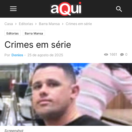
Casa
Editorias
Barra Mansa
Crimes em série
Editorias
Barra Mansa
Crimes em série
1661
0
Por
Denios
-
25 de agosto de 2025
Screenshot