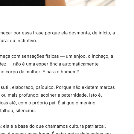
meçar por essa frase porque ela desmonta, de início, a
ral ou instintivo.
eça com sensações físicas — um enjoo, o inchaço, a
idez — não é uma experiência automaticamente
l no corpo da mulher. E para o homem?
sutil, elaborado, psíquico. Porque não existem marcas
 ou mais profundo: acolher a paternidade. Isto é,
aicas até, com o próprio pai. É aí que o menino
falhou, silenciou.
: ela é a base do que chamamos cultura patriarcal,
 pai é ocupar esse lugar. É estar entre dois polos: ser