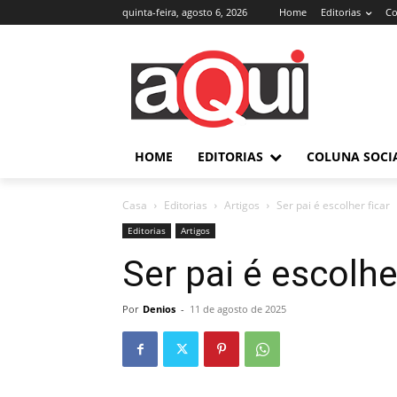
quinta-feira, agosto 6, 2026
Home
Editorias
Co
HOME
EDITORIAS
COLUNA SOCI
Casa
Editorias
Artigos
Ser pai é escolher ficar
Editorias
Artigos
Ser pai é escolhe
Por
Denios
-
11 de agosto de 2025