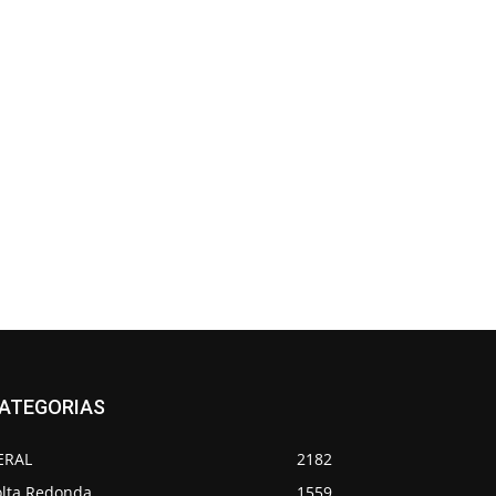
ATEGORIAS
ERAL
2182
olta Redonda
1559