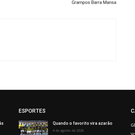
Grampos Barra Mansa
ESPORTES
C
ãs
Quando o favorito vira azarão
G
4 de agosto de 2026
V