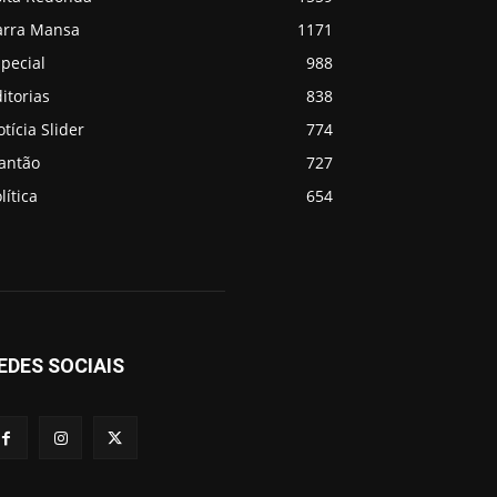
arra Mansa
1171
pecial
988
itorias
838
tícia Slider
774
lantão
727
lítica
654
EDES SOCIAIS