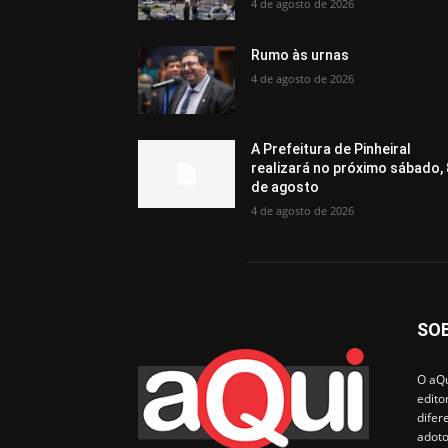
4 de agosto de 2026
Rumo às urnas
4 de agosto de 2026
A Prefeitura de Pinheiral
realizará no próximo sábado, 
de agosto
4 de agosto de 2026
SO
O aQu
edito
difer
adoto