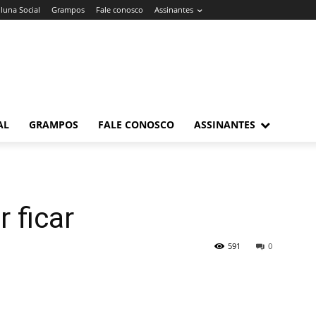
luna Social
Grampos
Fale conosco
Assinantes
AL
GRAMPOS
FALE CONOSCO
ASSINANTES
r ficar
591
0