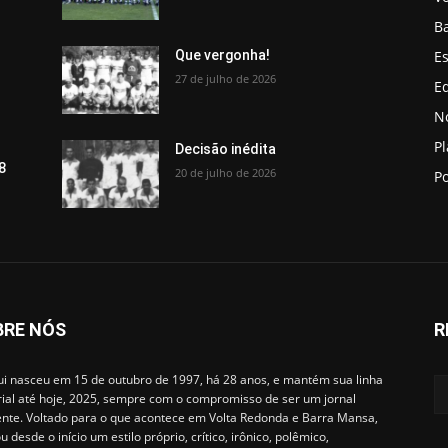
B
Es
Que vergonha!
27 de julho de 2026
Ed
No
P
Decisão inédita
8
20 de julho de 2026
Po
BRE NÓS
R
i nasceu em 15 de outubro de 1997, há 28 anos, e mantém sua linha
rial até hoje, 2025, sempre com o compromisso de ser um jornal
ente. Voltado para o que acontece em Volta Redonda e Barra Mansa,
u desde o início um estilo próprio, crítico, irônico, polêmico,