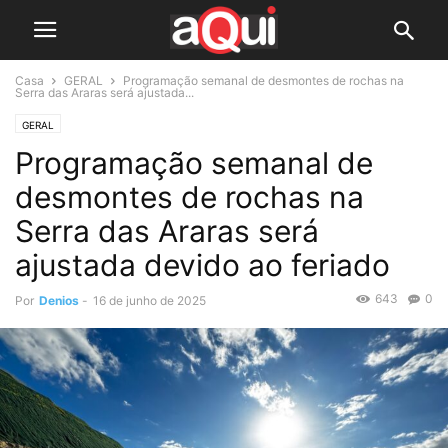
Casa
GERAL
Programação semanal de desmontes de rochas na
Serra das Araras será ajustada...
GERAL
Programação semanal de
desmontes de rochas na
Serra das Araras será
ajustada devido ao feriado
643
0
Por
Denios
-
16 de junho de 2025