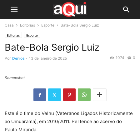
Casa
Editorias
Esporte
Bate-Bola Sergio Luiz
Editorias
Esporte
Bate-Bola Sergio Luiz
1074
0
Por
Denios
-
13 de janeiro de 2025
Screenshot
Este é o time do Velhu (Veteranos Ligados Historicamente
ao Umuarama), em 2010/2011. Pertence ao acervo do
Paulo Miranda.