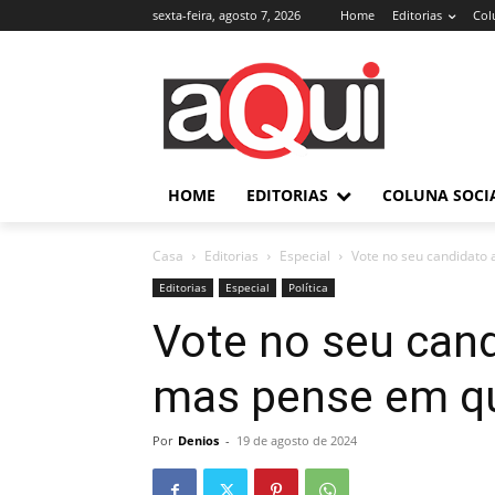
sexta-feira, agosto 7, 2026
Home
Editorias
Col
HOME
EDITORIAS
COLUNA SOCI
Casa
Editorias
Especial
Vote no seu candidato 
Editorias
Especial
Política
Vote no seu cand
mas pense em qu
Por
Denios
-
19 de agosto de 2024