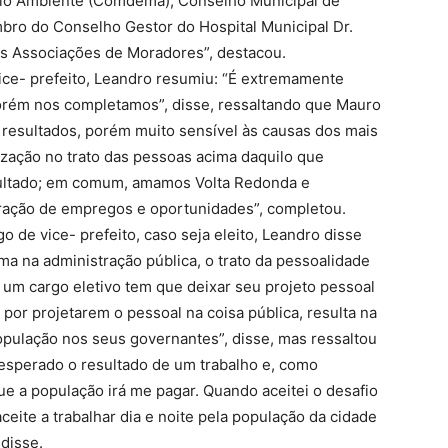
io Ambiente (Comdema), Conselho Municipal de
o do Conselho Gestor do Hospital Municipal Dr.
as Associações de Moradores”, destacou.
ice- prefeito, Leandro resumiu: “É extremamente
porém nos completamos”, disse, ressaltando que Mauro
e resultados, porém muito sensível às causas dos mais
zação no trato das pessoas acima daquilo que
sultado; em comum, amamos Volta Redonda e
ração de empregos e oportunidades”, completou.
o de vice- prefeito, caso seja eleito, Leandro disse
ema na administração pública, o trato da pessoalidade
 um cargo eletivo tem que deixar seu projeto pessoal
por projetarem o pessoal na coisa pública, resulta na
população nos seus governantes”, disse, mas ressaltou
 esperado o resultado de um trabalho e, como
que a população irá me pagar. Quando aceitei o desafio
ceite a trabalhar dia e noite pela população da cidade
 disse.