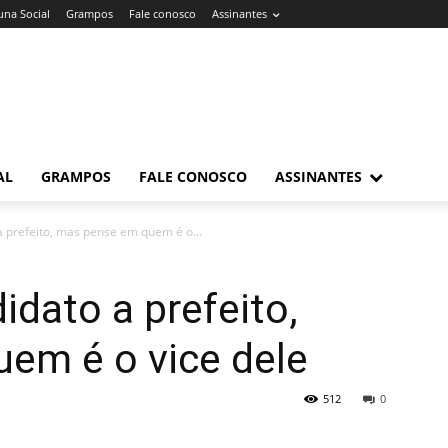
una Social
Grampos
Fale conosco
Assinantes
AL
GRAMPOS
FALE CONOSCO
ASSINANTES
a prefeito, mas pense em quem é o...
idato a prefeito,
em é o vice dele
512
0