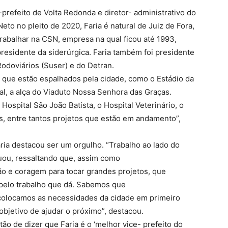
-prefeito de Volta Redonda e diretor- administrativo do
Neto no pleito de 2020, Faria é natural de Juiz de Fora,
rabalhar na CSN, empresa na qual ficou até 1993,
residente da siderúrgica. Faria também foi presidente
odoviários (Suser) e do Detran.
s que estão espalhados pela cidade, como o Estádio da
nal, a alça do Viaduto Nossa Senhora das Graças.
ospital São João Batista, o Hospital Veterinário, o
as, entre tantos projetos que estão em andamento”,
ria destacou ser um orgulho. “Trabalho ao lado do
tuou, ressaltando que, assim como
ão e coragem para tocar grandes projetos, que
 pelo trabalho que dá. Sabemos que
s colocamos as necessidades da cidade em primeiro
bjetivo de ajudar o próximo”, destacou.
ão de dizer que Faria é o ‘melhor vice- prefeito do