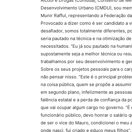
Álcool e Drogas (Comuda), Conselho de Me
Desenvolvimento Urbano (CMDU), sou membr
Munir Rafful, representando a Federação d
Provocado a dizer como é ser candidato a v
desafiador, somos totalmente diferentes, 
seria pautado na técnica e na otimização d
necessitados. “Eu já sou pautado na humani
supostamente seja a melhor técnica ou re
trabalhamos por seu desenvolvimento e ge
Sobre os seus projetos pessoais para o carg
não pensar nisso. “Este é o principal probl
na coisa pública, quem se propõe a assumir
em segundo plano, infelizmente as pessoas 
falência estatal e a perda de confiança da 
que vai ocupar algum cargo no governo. “É
funcionário público, devo honrar o salário 
de ser o vice do Mauro, condicionei o meu a
onde nasci, fui criado e educo meus filhos”,