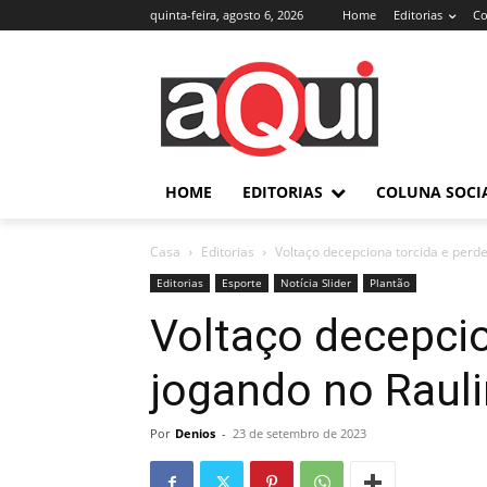
quinta-feira, agosto 6, 2026
Home
Editorias
Co
HOME
EDITORIAS
COLUNA SOCI
Casa
Editorias
Voltaço decepciona torcida e perde
Editorias
Esporte
Notícia Slider
Plantão
Voltaço decepcio
jogando no Rauli
Por
Denios
-
23 de setembro de 2023