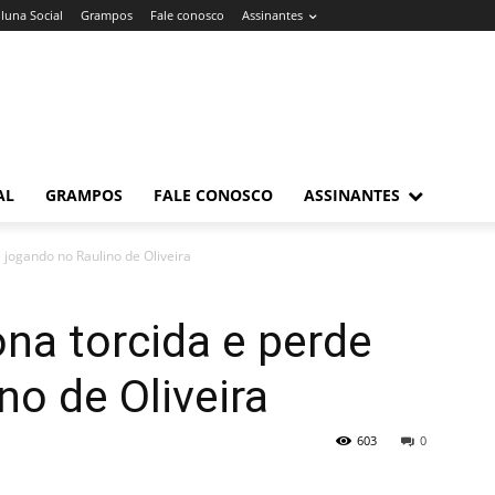
luna Social
Grampos
Fale conosco
Assinantes
AL
GRAMPOS
FALE CONOSCO
ASSINANTES
 jogando no Raulino de Oliveira
na torcida e perde
no de Oliveira
603
0