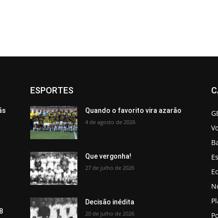
ESPORTES
C
ãs
Quando o favorito vira azarão
G
4 de agosto de 2026
V
B
Es
Que vergonha!
27 de julho de 2026
Ed
No
P
Decisão inédita
8
20 de julho de 2026
Po