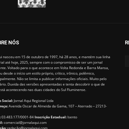
BRE NÓS
R
i nasceu em 15 de outubro de 1997, há 28 anos, e mantém sua linha
rial até hoje, 2025, sempre com o compromisso de ser um jornal
ente. Voltado para o que acontece em Volta Redonda e Barra Mansa,
u desde o início um estilo próprio, crítico, irônico, polêmico,
ipalmente. Não se limita a publicar informações oficiais. Muito pelo
ário. Duvida das versões apresentadas e tenta descobrir o que de
está acontecendo nas duas cidades do Sul Fluminense.
 Social:
Jornal Aqui Regional Ltda
reço:
Avenida Oscar de Almeida da Gama, 107 – Aterrado – 27213-
:
03.483.177/0001-84
Inscrição Estadual:
Isento
il:
comercial@jornalaqui.com
ção:
redaçã
o@jornalaqui.com