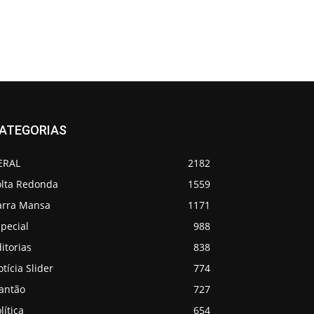
ATEGORIAS
ERAL
2182
olta Redonda
1559
arra Mansa
1171
pecial
988
itorias
838
tícia Slider
774
lantão
727
lítica
654