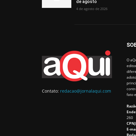
de agosto
4 de agosto de 2026
SO
O aQu
edito
difer
adoto
princ
contr
Contato:
redacao@jornalaqui.com
fato 
Razão
Ende
260
CPNJ
E-ma
Reda