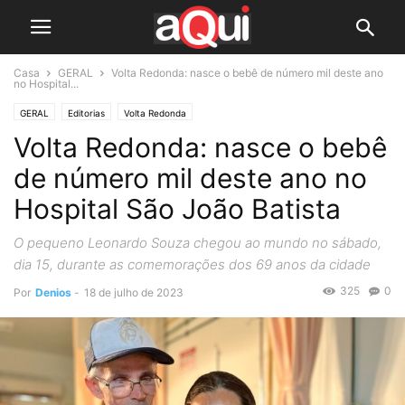
Casa
GERAL
Volta Redonda: nasce o bebê de número mil deste ano
no Hospital...
GERAL
Editorias
Volta Redonda
Volta Redonda: nasce o bebê
de número mil deste ano no
Hospital São João Batista
O pequeno Leonardo Souza chegou ao mundo no sábado,
dia 15, durante as comemorações dos 69 anos da cidade
325
0
Por
Denios
-
18 de julho de 2023