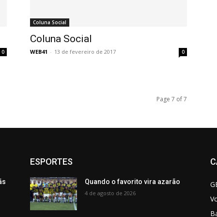
Coluna Social
Coluna Social
WEB41
-
13 de fevereiro de 2017
0
0
Page 7 of 7
ESPORTES
C
ãs
Quando o favorito vira azarão
G
4 de agosto de 2026
V
B