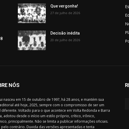
Es
Que vergonha!
27 de julho de 2026
Ed
No
P
Decisão inédita
 8
20 de julho de 2026
Po
BRE NÓS
R
i nasceu em 15 de outubro de 1997, há 28 anos, e mantém sua
 editorial até hoje, 2025, sempre com o compromisso de ser um
l diferente. Voltado para o que acontece em Volta Redonda e Barra
, adotou desde o início um estilo próprio, crítico, irônico,
ico, principalmente. Não se limita a publicar informações oficiais.
 pelo contrário. Duvida das versões apresentadas e tenta