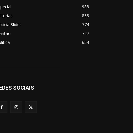
pecial
988
itorias
838
tícia Slider
774
lantão
727
lítica
654
EDES SOCIAIS