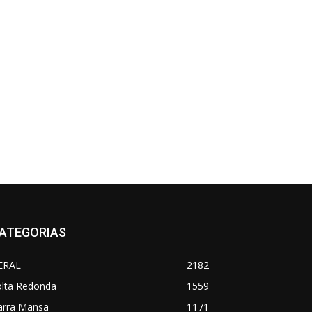
ATEGORIAS
ERAL
2182
olta Redonda
1559
arra Mansa
1171