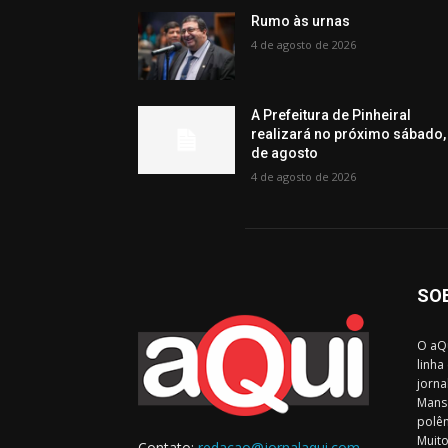
Rumo às urnas
4 de agosto de 2026
A Prefeitura de Pinheiral
realizará no próximo sábado,
de agosto
4 de agosto de 2026
SO
O aQu
linha
jorna
Mansa
polêm
Muito
Contato:
redacao@jornalaqui.com