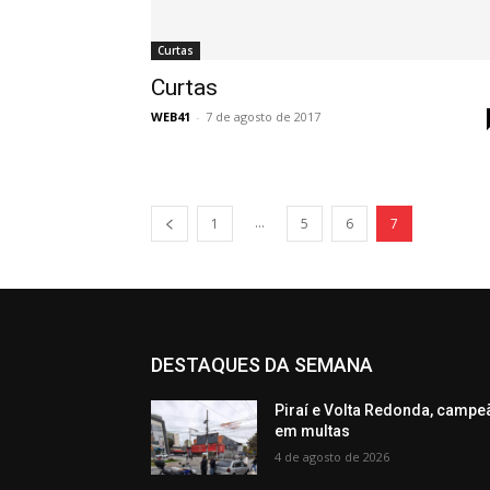
Curtas
Curtas
WEB41
-
7 de agosto de 2017
...
1
5
6
7
DESTAQUES DA SEMANA
Piraí e Volta Redonda, campe
em multas
4 de agosto de 2026