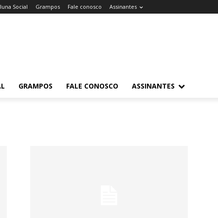
luna Social
Grampos
Fale conosco
Assinantes
AL
GRAMPOS
FALE CONOSCO
ASSINANTES