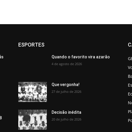
ESPORTES
C
ãs
Quando o favorito vira azarão
G
4 de agosto de 2026
V
B
Es
Que vergonha!
27 de julho de 2026
Ed
No
P
Decisão inédita
8
20 de julho de 2026
Po