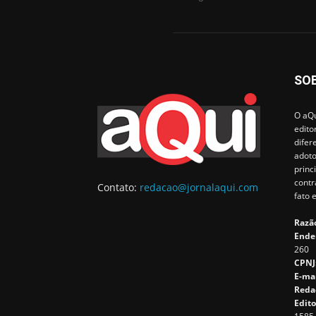
SO
O aQu
edito
difer
adoto
princ
contr
Contato:
redacao@jornalaqui.com
fato 
Razão
Ende
260
CPNJ
E-ma
Reda
Edito