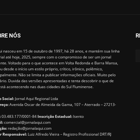
BRE NÓS
R
i nasceu em 15 de outubro de 1997, há 28 anos, e mantém sua linha
rial até hoje, 2025, sempre com o compromisso de ser um jornal
ente. Voltado para o que acontece em Volta Redonda e Barra Mansa,
u desde o início um estilo próprio, crítico, irônico, polêmico,
ipalmente. Não se limita a publicar informações oficiais. Muito pelo
ário. Duvida das versões apresentadas e tenta descobrir o que de
está acontecendo nas duas cidades do Sul Fluminense.
 Social:
Jornal Aqui Regional Ltda
reço:
Avenida Oscar de Almeida da Gama, 107 – Aterrado – 27213-
:
03.483.177/0001-84
Inscrição Estadual:
Isento
il:
comercial@jornalaqui.com
ção:
redaçã
o@jornalaqui.com
r Responsável:
Luiz Alfredo Vieira – Registro Profissional DRT/RJ