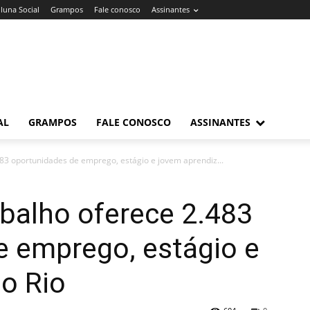
luna Social
Grampos
Fale conosco
Assinantes
AL
GRAMPOS
FALE CONOSCO
ASSINANTES
483 oportunidades de emprego, estágio e jovem aprendiz...
abalho oferece 2.483
e emprego, estágio e
o Rio