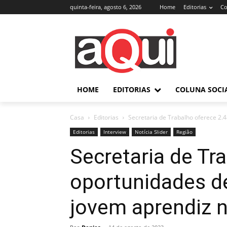
quinta-feira, agosto 6, 2026
Home
Editorias
Co
HOME
EDITORIAS
COLUNA SOCI
Casa
Editorias
Secretaria de Trabalho oferece 2.
Editorias
Interview
Notícia Slider
Região
Secretaria de Tr
oportunidades d
jovem aprendiz n