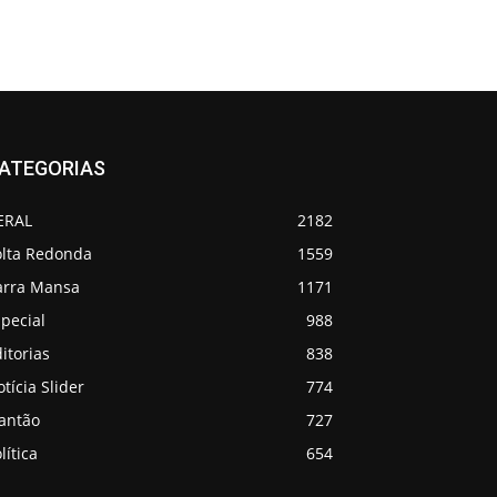
ATEGORIAS
ERAL
2182
olta Redonda
1559
arra Mansa
1171
pecial
988
itorias
838
tícia Slider
774
lantão
727
lítica
654