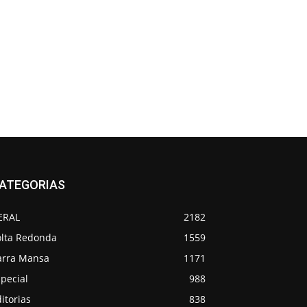
ATEGORIAS
ERAL
2182
olta Redonda
1559
arra Mansa
1171
pecial
988
itorias
838