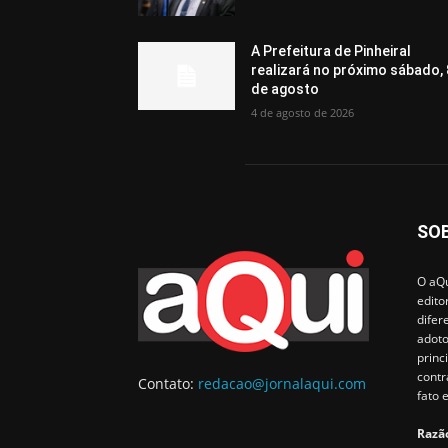
A Prefeitura de Pinheiral
realizará no próximo sábado, 
de agosto
4 de agosto de 2026
SO
O aQu
edito
difer
adoto
princ
contr
Contato:
redacao@jornalaqui.com
fato 
Razão