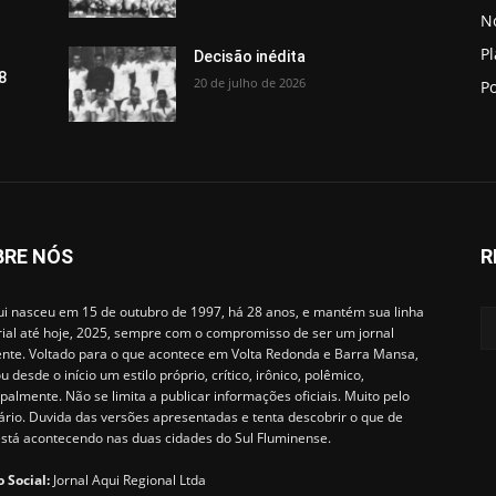
No
P
Decisão inédita
8
20 de julho de 2026
Po
BRE NÓS
R
i nasceu em 15 de outubro de 1997, há 28 anos, e mantém sua linha
rial até hoje, 2025, sempre com o compromisso de ser um jornal
ente. Voltado para o que acontece em Volta Redonda e Barra Mansa,
u desde o início um estilo próprio, crítico, irônico, polêmico,
ipalmente. Não se limita a publicar informações oficiais. Muito pelo
ário. Duvida das versões apresentadas e tenta descobrir o que de
está acontecendo nas duas cidades do Sul Fluminense.
 Social:
Jornal Aqui Regional Ltda