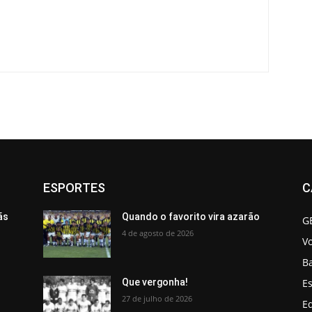
ESPORTES
C
ãs
Quando o favorito vira azarão
G
4 de agosto de 2026
V
B
Es
Que vergonha!
27 de julho de 2026
Ed