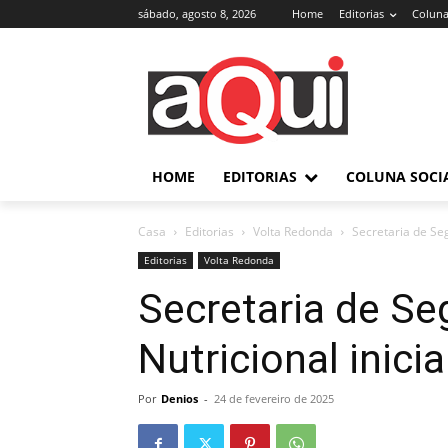
sábado, agosto 8, 2026
Home
Editorias
Coluna
HOME
EDITORIAS
COLUNA SOCI
Casa
Editorias
Volta Redonda
Secretaria de Seg
Editorias
Volta Redonda
Secretaria de Se
Nutricional inici
Por
Denios
-
24 de fevereiro de 2025