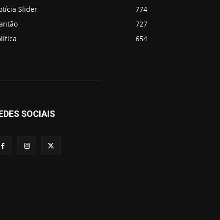
tícia Slider
774
lantão
727
lítica
654
EDES SOCIAIS