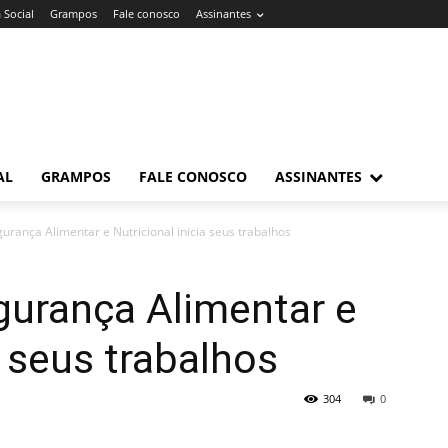
 Social
Grampos
Fale conosco
Assinantes
AL
GRAMPOS
FALE CONOSCO
ASSINANTES
urança Alimentar e Nutricional inicia seus trabalhos
gurança Alimentar e
a seus trabalhos
304
0