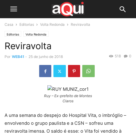
Casa
Editorias
Volta Redonda
Reviravolta
Editorias
Volta Redonda
Reviravolta
518
0
Por
WEB41
-
25 de junho de 2018
Ruy – Ex-prefeito de Montes
Claros
A uma semana do despejo do Hospital Vita, o imbróglio –
envolvendo o grupo paulista e a CSN – sofreu uma
reviravolta imensa. O saldo é esse: o Vita foi vendido à