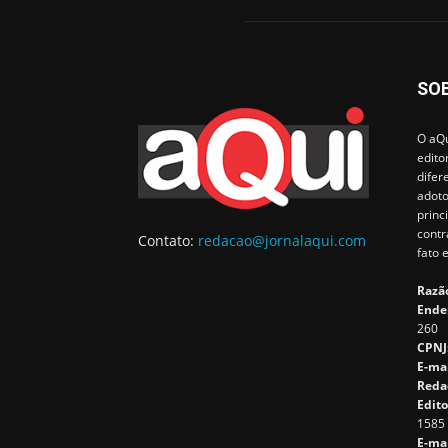
SO
O aQu
edito
difer
adoto
princ
contr
Contato:
redacao@jornalaqui.com
fato 
Razão
Ende
260
CPNJ
E-ma
Reda
Edito
1585
E-mai