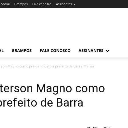
 Social
Grampos
Fale conosco
Assinantes
AL
GRAMPOS
FALE CONOSCO
ASSINANTES
erson Magno como pré-candidato a prefeito de Barra Mansa
tterson Magno como
prefeito de Barra