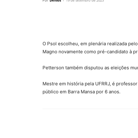
Por
Denios
-
19 de setembro de 2023
O Psol escolheu, em plenária realizada pel
Magno novamente como pré-candidato à pre
Petterson também disputou as eleições mun
Mestre em história pela UFRRJ, é professor d
público em Barra Mansa por 6 anos.