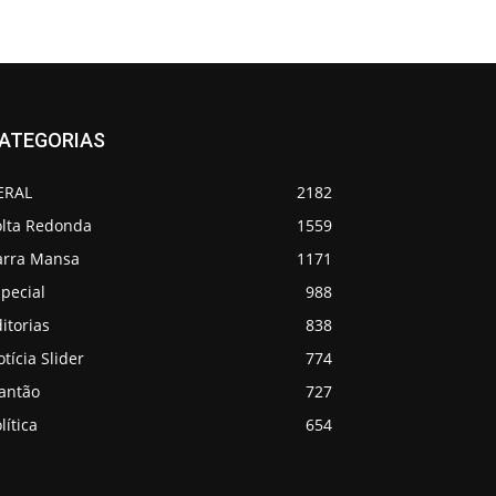
ATEGORIAS
ERAL
2182
olta Redonda
1559
arra Mansa
1171
pecial
988
itorias
838
tícia Slider
774
lantão
727
lítica
654