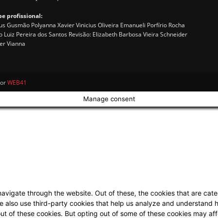
e profissional:
s Gusmão Polyanna Xavier Vinicius Oliveira Emanueli Porfírio Rocha
o Luiz Pereira dos Santos Revisão: Elizabeth Barbosa Vieira Schneider
er Vianna
por
WEB41
Manage consent
avigate through the website. Out of these, the cookies that are cat
 We also use third-party cookies that help us analyze and understand 
out of these cookies. But opting out of some of these cookies may af