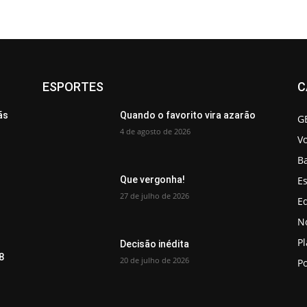
ESPORTES
C
ãs
Quando o favorito vira azarão
G
4 de agosto de 2026
V
B
Es
Que vergonha!
27 de julho de 2026
Ed
No
P
Decisão inédita
8
20 de julho de 2026
Po