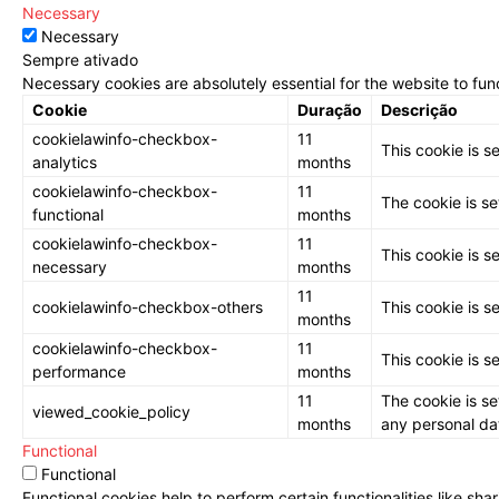
Necessary
Necessary
Sempre ativado
Necessary cookies are absolutely essential for the website to fun
Cookie
Duração
Descrição
cookielawinfo-checkbox-
11
This cookie is s
analytics
months
cookielawinfo-checkbox-
11
The cookie is se
functional
months
cookielawinfo-checkbox-
11
This cookie is s
necessary
months
11
cookielawinfo-checkbox-others
This cookie is s
months
cookielawinfo-checkbox-
11
This cookie is s
performance
months
11
The cookie is se
viewed_cookie_policy
months
any personal da
Functional
Functional
Functional cookies help to perform certain functionalities like sh