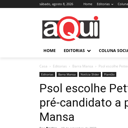
sábado, agosto 8, 2026
Home
Editorias
Coluna
HOME
EDITORIAS
COLUNA SOCI
Casa
Editorias
Barra Mansa
Psol escolhe Pett
Editorias
Barra Mansa
Notícia Slider
Plantão
Psol escolhe Pe
pré-candidato a 
Mansa