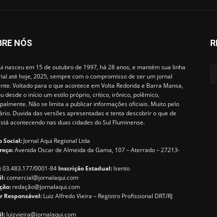
BRE NÓS
R
i nasceu em 15 de outubro de 1997, há 28 anos, e mantém sua linha
rial até hoje, 2025, sempre com o compromisso de ser um jornal
ente. Voltado para o que acontece em Volta Redonda e Barra Mansa,
u desde o início um estilo próprio, crítico, irônico, polêmico,
ipalmente. Não se limita a publicar informações oficiais. Muito pelo
ário. Duvida das versões apresentadas e tenta descobrir o que de
está acontecendo nas duas cidades do Sul Fluminense.
 Social:
Jornal Aqui Regional Ltda
reço:
Avenida Oscar de Almeida da Gama, 107 – Aterrado – 27213-
:
03.483.177/0001-84
Inscrição Estadual:
Isento
il:
comercial@jornalaqui.com
ção:
redaçã
o@jornalaqui.com
r Responsável:
Luiz Alfredo Vieira – Registro Profissional DRT/RJ
l:
luizvieira@jornalaqui.com