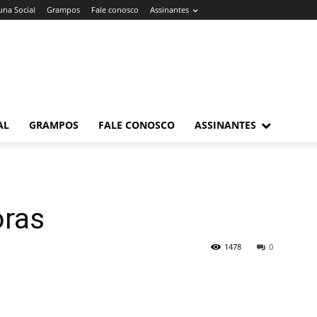
una Social
Grampos
Fale conosco
Assinantes
AL
GRAMPOS
FALE CONOSCO
ASSINANTES
oras
1478
0