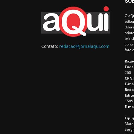
SO
O aQu
edito
difer
adoto
princ
contr
Contato:
redacao@jornalaqui.com
fato 
Razão
Ende
260
CPNJ
E-ma
Reda
Edito
1585
E-mai
Equip
Mateu
Sérgi