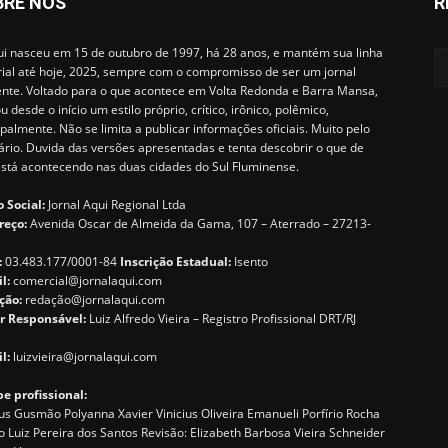
BRE NÓS
R
i nasceu em 15 de outubro de 1997, há 28 anos, e mantém sua linha
rial até hoje, 2025, sempre com o compromisso de ser um jornal
ente. Voltado para o que acontece em Volta Redonda e Barra Mansa,
u desde o início um estilo próprio, crítico, irônico, polêmico,
ipalmente. Não se limita a publicar informações oficiais. Muito pelo
ário. Duvida das versões apresentadas e tenta descobrir o que de
está acontecendo nas duas cidades do Sul Fluminense.
 Social:
Jornal Aqui Regional Ltda
reço:
Avenida Oscar de Almeida da Gama, 107 – Aterrado – 27213-
:
03.483.177/0001-84
Inscrição Estadual:
Isento
il:
comercial@jornalaqui.com
ção:
redaçã
o@jornalaqui.com
r Responsável:
Luiz Alfredo Vieira – Registro Profissional DRT/RJ
l:
luizvieira@jornalaqui.com
e profissional:
s Gusmão Polyanna Xavier Vinicius Oliveira Emanueli Porfírio Rocha
o Luiz Pereira dos Santos Revisão: Elizabeth Barbosa Vieira Schneider