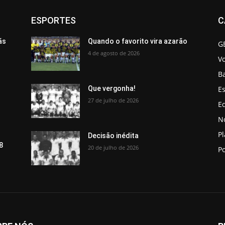
ESPORTES
C
ãs
Quando o favorito vira azarão
G
4 de agosto de 2026
V
B
Es
Que vergonha!
27 de julho de 2026
Ed
No
P
Decisão inédita
8
20 de julho de 2026
Po