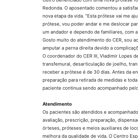
Redonda. O aposentado comentou a satisfaçã
nova etapa da vida. “Esta prótese vai me a
prótese, vou poder andar e me deslocar pa
um andador e dependo de familiares, com a
Gosto muito do atendimento do CER, sou a
amputar a perna direita devido a complicaç
O coordenador do CER III, Vladimir Lopes d
transfemural, desarticulação de joelho, tran
receber a prótese é de 30 dias. Antes da en
preparação para retirada de medidas e tod
paciente continua sendo acompanhado pelo 
Atendimento
Os pacientes são atendidos e acompanhados 
avaliação, prescrição, preparação, dispens
órteses, próteses e meios auxiliares de l
melhora da qualidade de vida. O Centro Esp