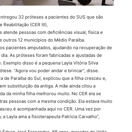
a entregou 32 próteses a pacientes do SUS que são
Reabilitação (CER III),
 atende pessoas com deficiências visual, física e
de outros 12 municípios do Médio Paraíba.
 dos pacientes amputados, ajudando na recuperação de
 dia. As próteses foram fabricadas e ajustadas de
 Exemplo disso é a pequena Layla Vitória Silva
ese. “Agora vou poder andar e brincar”, disse.
 de Paraíba do Sul, explicou que a filha cresceu e,
em substituição da antiga. A mãe ainda citou a
ida da minha filha melhorou muito. No CER ela se
utras pessoas com a mesma condição. Ela estava muito
nasceu é acompanhada aqui no CER. Uma vez por
 a Layla ama a fisioterapeuta Patrícia Carvalho”,
i Édson José Fernandes, 68 anos, morador de Volta