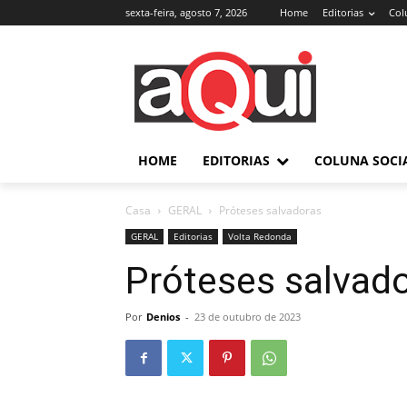
sexta-feira, agosto 7, 2026
Home
Editorias
Col
HOME
EDITORIAS
COLUNA SOCI
Casa
GERAL
Próteses salvadoras
GERAL
Editorias
Volta Redonda
Próteses salvad
Por
Denios
-
23 de outubro de 2023