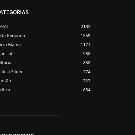
ATEGORIAS
ERAL
2182
olta Redonda
1559
arra Mansa
1171
pecial
988
itorias
838
tícia Slider
774
lantão
727
lítica
654