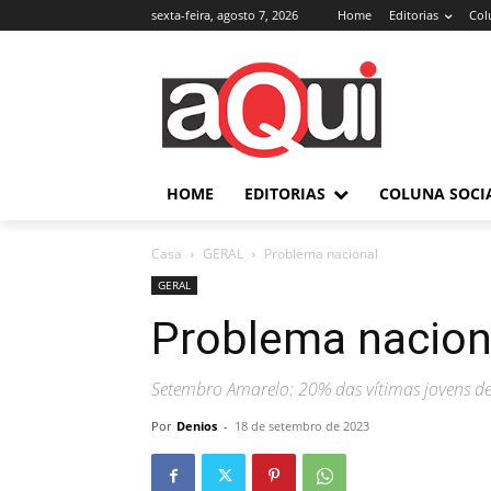
sexta-feira, agosto 7, 2026
Home
Editorias
Col
HOME
EDITORIAS
COLUNA SOCI
Casa
GERAL
Problema nacional
GERAL
Problema nacion
Setembro Amarelo: 20% das vítimas jovens de
Por
Denios
-
18 de setembro de 2023