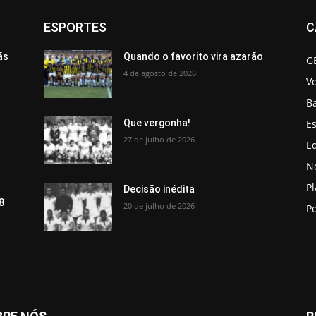
ESPORTES
C
ãs
Quando o favorito vira azarão
G
4 de agosto de 2026
V
B
Es
Que vergonha!
27 de julho de 2026
Ed
No
P
Decisão inédita
8
20 de julho de 2026
Po