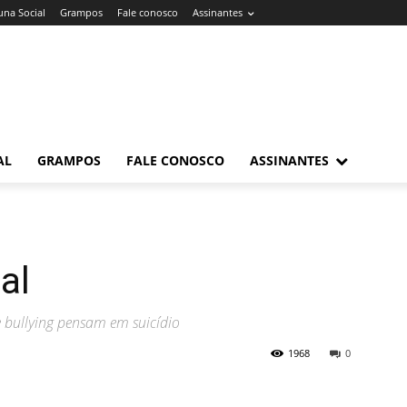
una Social
Grampos
Fale conosco
Assinantes
AL
GRAMPOS
FALE CONOSCO
ASSINANTES
al
 bullying pensam em suicídio
1968
0