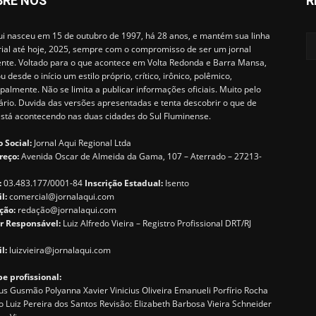
BRE NÓS
R
i nasceu em 15 de outubro de 1997, há 28 anos, e mantém sua linha
rial até hoje, 2025, sempre com o compromisso de ser um jornal
ente. Voltado para o que acontece em Volta Redonda e Barra Mansa,
u desde o início um estilo próprio, crítico, irônico, polêmico,
ipalmente. Não se limita a publicar informações oficiais. Muito pelo
ário. Duvida das versões apresentadas e tenta descobrir o que de
está acontecendo nas duas cidades do Sul Fluminense.
 Social:
Jornal Aqui Regional Ltda
reço:
Avenida Oscar de Almeida da Gama, 107 – Aterrado – 27213-
:
03.483.177/0001-84
Inscrição Estadual:
Isento
il:
comercial@jornalaqui.com
ção:
redaçã
o@jornalaqui.com
r Responsável:
Luiz Alfredo Vieira – Registro Profissional DRT/RJ
l:
luizvieira@jornalaqui.com
e profissional:
s Gusmão Polyanna Xavier Vinicius Oliveira Emanueli Porfírio Rocha
o Luiz Pereira dos Santos Revisão: Elizabeth Barbosa Vieira Schneider