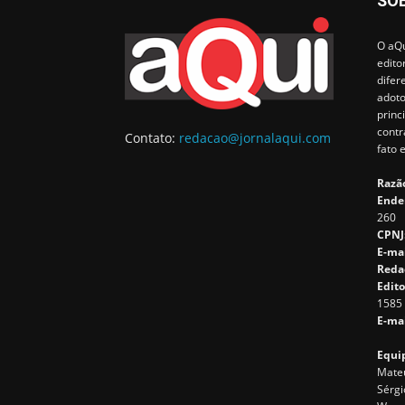
SO
O aQu
edito
difer
adoto
princ
contr
Contato:
redacao@jornalaqui.com
fato 
Razão
Ende
260
CPNJ
E-ma
Reda
Edito
1585
E-mai
Equip
Mateu
Sérgi