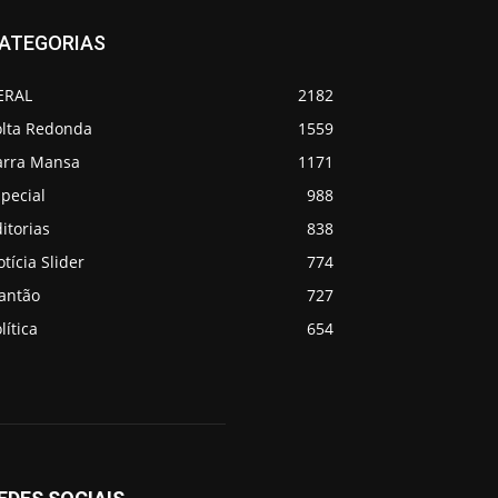
ATEGORIAS
ERAL
2182
olta Redonda
1559
arra Mansa
1171
pecial
988
itorias
838
tícia Slider
774
lantão
727
lítica
654