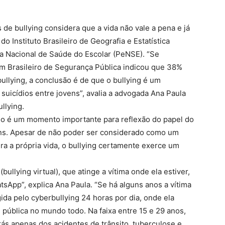
 de bullying considera que a vida não vale a pena e já
o Instituto Brasileiro de Geografia e Estatística
sa Nacional de Saúde do Escolar (PeNSE). “Se
m Brasileiro de Segurança Pública indicou que 38%
bullying, a conclusão é de que o bullying é um
suicídios entre jovens”, avalia a advogada Ana Paula
llying.
o é um momento importante para reflexão do papel do
vens. Apesar de não poder ser considerado como um
ra a própria vida, o bullying certamente exerce um
ullying virtual), que atinge a vítima onde ela estiver,
sApp”, explica Ana Paula. “Se há alguns anos a vítima
gida pelo cyberbullying 24 horas por dia, onde ela
 pública no mundo todo. Na faixa entre 15 e 29 anos,
trás apenas dos acidentes de trânsito, tuberculose e