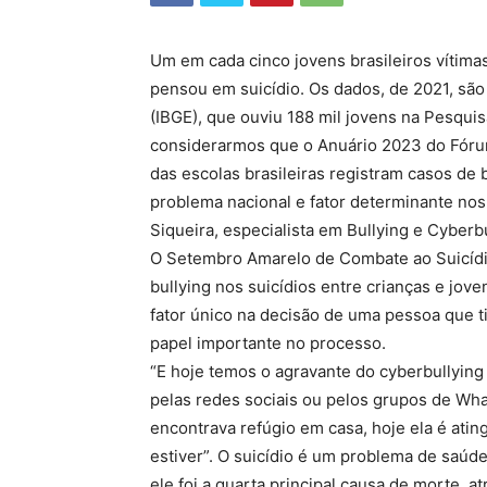
Um em cada cinco jovens brasileiros vítimas
pensou em suicídio. Os dados, de 2021, são d
(IBGE), que ouviu 188 mil jovens na Pesqui
considerarmos que o Anuário 2023 do Fóru
das escolas brasileiras registram casos de 
problema nacional e fator determinante nos 
Siqueira, especialista em Bullying e Cyberbu
O Setembro Amarelo de Combate ao Suicídi
bullying nos suicídios entre crianças e jo
fator único na decisão de uma pessoa que ti
papel importante no processo.
“E hoje temos o agravante do cyberbullying (b
pelas redes sociais ou pelos grupos de What
encontrava refúgio em casa, hoje ela é atin
estiver”. O suicídio é um problema de saúde
ele foi a quarta principal causa de morte, a