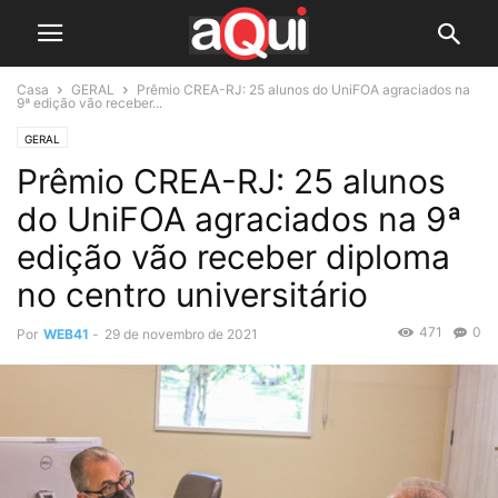
Casa
GERAL
Prêmio CREA-RJ: 25 alunos do UniFOA agraciados na
9ª edição vão receber...
GERAL
Prêmio CREA-RJ: 25 alunos
do UniFOA agraciados na 9ª
edição vão receber diploma
no centro universitário
471
0
Por
WEB41
-
29 de novembro de 2021