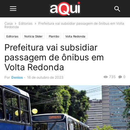
Casa
Editorias
Prefeitura vai subsidiar passagem de ônibus em Volta
Redonda
Editorias
Notícia Slider
Plantão
Volta Redonda
Prefeitura vai subsidiar
passagem de ônibus em
Volta Redonda
735
0
Por
Denios
-
16 de outubro de 2023