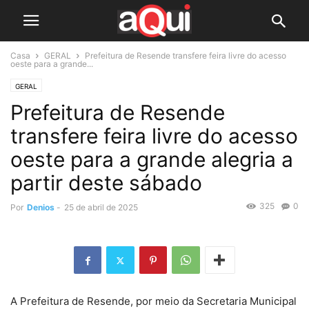
Casa
GERAL
Prefeitura de Resende transfere feira livre do acesso
oeste para a grande...
GERAL
Prefeitura de Resende
transfere feira livre do acesso
oeste para a grande alegria a
partir deste sábado
325
0
Por
Denios
-
25 de abril de 2025
A Prefeitura de Resende, por meio da Secretaria Municipal