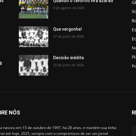
ãs
Quando o favorito vira azarão
G
4 de agosto de 2026
V
B
Es
Que vergonha!
27 de julho de 2026
Ed
No
P
Decisão inédita
8
20 de julho de 2026
Po
BRE NÓS
R
i nasceu em 15 de outubro de 1997, há 28 anos, e mantém sua linha
rial até hoje, 2025, sempre com o compromisso de ser um jornal