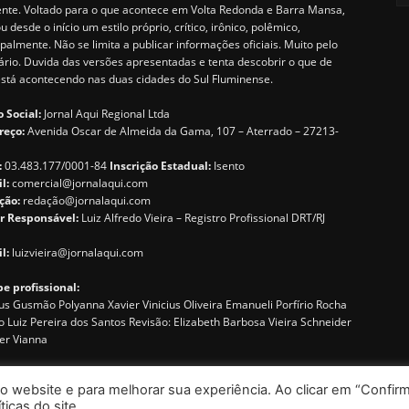
ente. Voltado para o que acontece em Volta Redonda e Barra Mansa,
u desde o início um estilo próprio, crítico, irônico, polêmico,
ipalmente. Não se limita a publicar informações oficiais. Muito pelo
ário. Duvida das versões apresentadas e tenta descobrir o que de
está acontecendo nas duas cidades do Sul Fluminense.
 Social:
Jornal Aqui Regional Ltda
reço:
Avenida Oscar de Almeida da Gama, 107 – Aterrado – 27213-
:
03.483.177/0001-84
Inscrição Estadual:
Isento
il:
comercial@jornalaqui.com
ção:
redaçã
o@jornalaqui.com
r Responsável:
Luiz Alfredo Vieira – Registro Profissional DRT/RJ
l:
luizvieira@jornalaqui.com
e profissional:
s Gusmão Polyanna Xavier Vinicius Oliveira Emanueli Porfírio Rocha
o Luiz Pereira dos Santos Revisão: Elizabeth Barbosa Vieira Schneider
er Vianna
o website e para melhorar sua experiência. Ao clicar em “Confirm
icas do site.