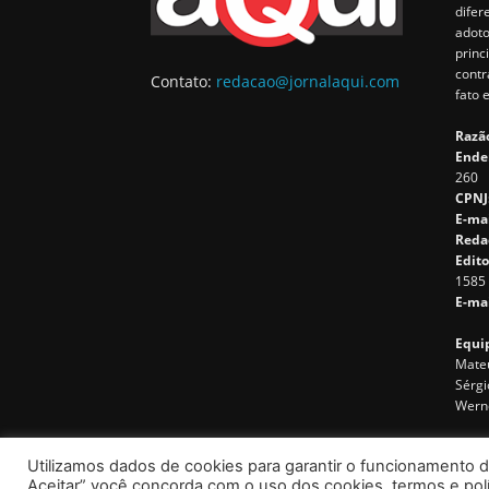
difer
adoto
princ
contr
Contato:
redacao@jornalaqui.com
fato 
Razão
Ende
260
CPNJ
E-ma
Reda
Edito
1585
E-mai
Equip
Mateu
Sérgi
Wern
Utilizamos dados de cookies para garantir o funcionamento d
Aceitar” você concorda com o uso dos cookies, termos e polít