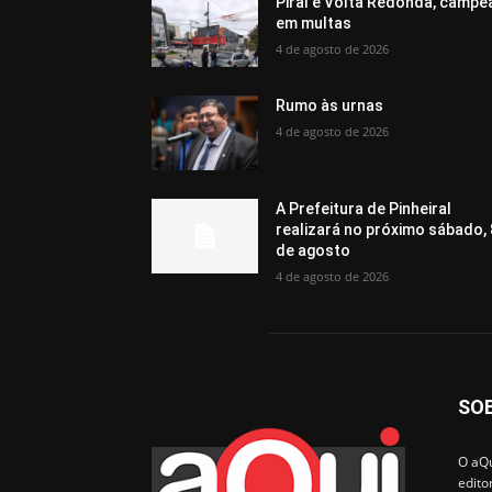
Piraí e Volta Redonda, campe
em multas
4 de agosto de 2026
Rumo às urnas
4 de agosto de 2026
A Prefeitura de Pinheiral
realizará no próximo sábado, 
de agosto
4 de agosto de 2026
SO
O aQu
edito