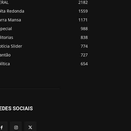
ERAL
2182
olta Redonda
1559
arra Mansa
1171
pecial
988
itorias
838
tícia Slider
774
lantão
727
lítica
654
EDES SOCIAIS