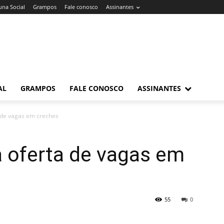
una Social
Grampos
Fale conosco
Assinantes
AL
GRAMPOS
FALE CONOSCO
ASSINANTES
a de vagas em creches
a oferta de vagas em
55
0