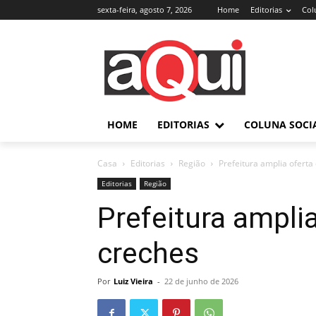
sexta-feira, agosto 7, 2026
Home
Editorias
Col
HOME
EDITORIAS
COLUNA SOCI
Casa
Editorias
Região
Prefeitura amplia ofert
Editorias
Região
Prefeitura ampli
creches
Por
Luiz Vieira
-
22 de junho de 2026