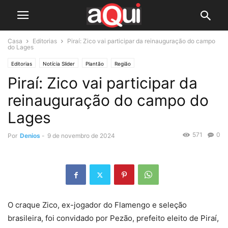
Casa
Editorias
Piraí: Zico vai participar da reinauguração do campo
do Lages
Editorias
Notícia Slider
Plantão
Região
Piraí: Zico vai participar da
reinauguração do campo do
Lages
571
0
Por
Denios
-
9 de novembro de 2024
O craque Zico, ex-jogador do Flamengo e seleção
brasileira, foi convidado por Pezão, prefeito eleito de Piraí,