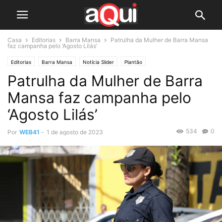
Casa
Editorias
Barra Mansa
Patrulha da Mulher de Barra Mansa
faz campanha pelo ‘Agosto Lilás’
Editorias
Barra Mansa
Notícia Slider
Plantão
Patrulha da Mulher de Barra
Mansa faz campanha pelo
‘Agosto Lilás’
534
0
Por
WEB41
-
1 de agosto de 2023