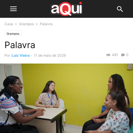
Casa
Grampos
Palavra
Grampos
Palavra
481
0
Por
Luiz Vieira
-
11 de maio de 2026