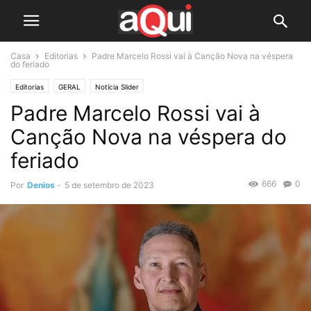
Casa
Editorias
Padre Marcelo Rossi vai à Canção Nova na véspera
do feriado
Editorias
GERAL
Notícia Slider
Padre Marcelo Rossi vai à
Canção Nova na véspera do
feriado
666
0
Por
Denios
-
5 de setembro de 2023