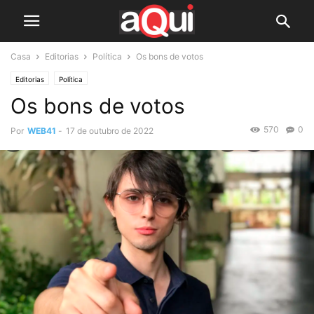
Casa
Editorias
Política
Os bons de votos
Editorias
Política
Os bons de votos
570
0
Por
WEB41
-
17 de outubro de 2022