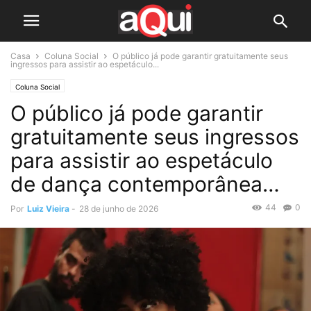
Casa
Coluna Social
O público já pode garantir gratuitamente seus
ingressos para assistir ao espetáculo...
Coluna Social
O público já pode garantir
gratuitamente seus ingressos
para assistir ao espetáculo
de dança contemporânea…
44
0
Por
Luiz Vieira
-
28 de junho de 2026