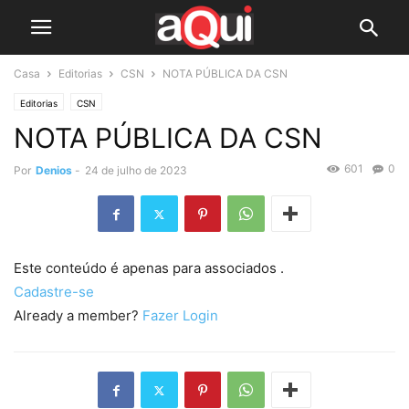
Casa
Editorias
CSN
NOTA PÚBLICA DA CSN
Editorias
CSN
NOTA PÚBLICA DA CSN
601
0
Por
Denios
-
24 de julho de 2023
Este conteúdo é apenas para associados .
Cadastre-se
Already a member?
Fazer Login