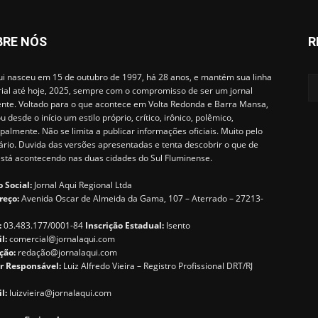
BRE NÓS
R
i nasceu em 15 de outubro de 1997, há 28 anos, e mantém sua linha
rial até hoje, 2025, sempre com o compromisso de ser um jornal
ente. Voltado para o que acontece em Volta Redonda e Barra Mansa,
u desde o início um estilo próprio, crítico, irônico, polêmico,
ipalmente. Não se limita a publicar informações oficiais. Muito pelo
ário. Duvida das versões apresentadas e tenta descobrir o que de
está acontecendo nas duas cidades do Sul Fluminense.
 Social:
Jornal Aqui Regional Ltda
reço:
Avenida Oscar de Almeida da Gama, 107 – Aterrado – 27213-
:
03.483.177/0001-84
Inscrição Estadual:
Isento
il:
comercial@jornalaqui.com
ção:
redaçã
o@jornalaqui.com
r Responsável:
Luiz Alfredo Vieira – Registro Profissional DRT/RJ
l:
luizvieira@jornalaqui.com