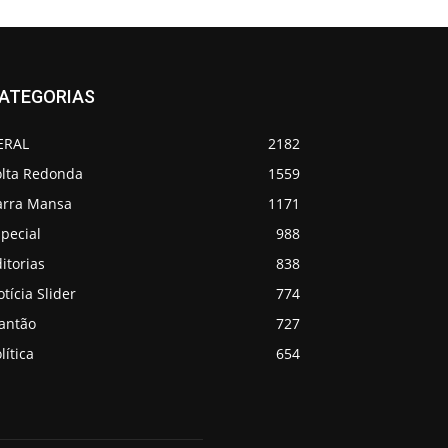
ATEGORIAS
ERAL
2182
olta Redonda
1559
arra Mansa
1171
pecial
988
itorias
838
tícia Slider
774
lantão
727
lítica
654