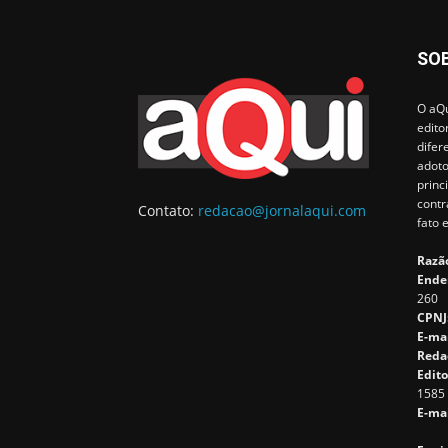
SO
O aQu
edito
difer
adoto
princ
contr
Contato:
redacao@jornalaqui.com
fato 
Razão
Ende
260
CPNJ
E-ma
Reda
Edito
1585
E-mai