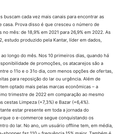
ros buscam cada vez mais canais para encontrar as
e casa. Prova disso é que cresceu o número de
s no mês: de 18,9% em 2021 para 26,9% em 2022. As
, estudo produzido pela Kantar, líder em dados,
e ao longo do mês. Nos 10 primeiros dias, quando há
sponibilidade de promoções, os atacarejos são a
entre o 11o e o 31o dia, com menos opções de ofertas,
tas para reposição do lar ou urgência. Além de
o tem optado mais pelas marcas econômicas – a
ltimo trimestre de 2022 em comparação ao mesmo
as cestas Limpeza (+7,3%) e Bazar (+6,4%).
tante estar presente em toda a jornada do
o porque o e-commerce segue conquistando os
tro do lar. No ano, um usuário offline tem, em média,
e-shopper faz 110 – frequência 15% maior. Também é