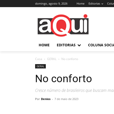
domingo, agosto 9, 2026
Home
Editorias
Colun
HOME
EDITORIAS
COLUNA SOCI
Casa
GERAL
No conforto
GERAL
No conforto
Cresce número de brasileiros que buscam mai
Por
Denios
-
7 de maio de 2023