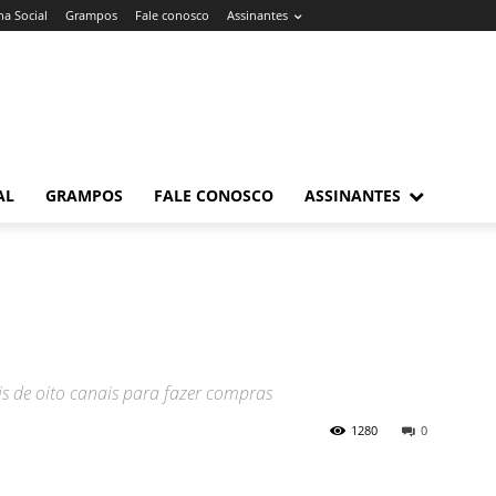
a Social
Grampos
Fale conosco
Assinantes
AL
GRAMPOS
FALE CONOSCO
ASSINANTES
s de oito canais para fazer compras
1280
0