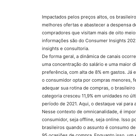
Impactados pelos preços altos, os brasilei
melhores ofertas e abastecer a despensa d
compradores que visitam mais de oito meio
informações são do Consumer Insights 2022
insights e consultoria.
De forma geral, a dinâmica de canais ocorr
uma concentração do salário e uma maior di
preferência, com alta de 8% em gastos. Já 
o consumidor opta por compras menores, fei
adequar sua rotina de compras, o brasileir
categoria cresceu 11,9% em unidades no ú
período de 2021. Aqui, o destaque vai para 
Nesse contexto de omnicanalidade, é impor
consumidor, seja offline, seja online. Iss
brasileiros quando o assunto é consumo den
95 ocasiões de compra. Enquanto isso, um 