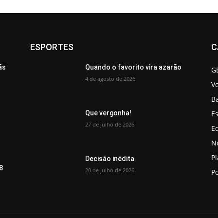
ESPORTES
C
ãs
Quando o favorito vira azarão
G
4 de agosto de 2026
V
B
Es
Que vergonha!
27 de julho de 2026
Ed
No
P
Decisão inédita
8
20 de julho de 2026
Po