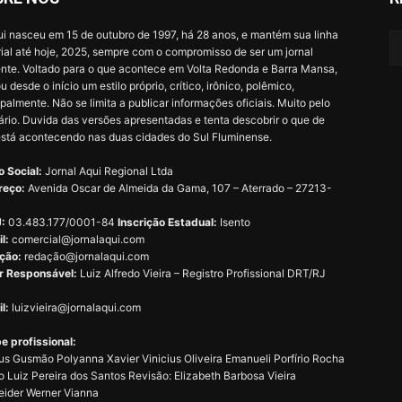
i nasceu em 15 de outubro de 1997, há 28 anos, e mantém sua linha
rial até hoje, 2025, sempre com o compromisso de ser um jornal
ente. Voltado para o que acontece em Volta Redonda e Barra Mansa,
u desde o início um estilo próprio, crítico, irônico, polêmico,
ipalmente. Não se limita a publicar informações oficiais. Muito pelo
ário. Duvida das versões apresentadas e tenta descobrir o que de
está acontecendo nas duas cidades do Sul Fluminense.
 Social:
Jornal Aqui Regional Ltda
reço:
Avenida Oscar de Almeida da Gama, 107 – Aterrado – 27213-
:
03.483.177/0001-84
Inscrição Estadual:
Isento
il:
comercial@jornalaqui.com
ção:
redaçã
o@jornalaqui.com
r Responsável:
Luiz Alfredo Vieira – Registro Profissional DRT/RJ
l:
luizvieira@jornalaqui.com
e profissional:
s Gusmão Polyanna Xavier Vinicius Oliveira Emanueli Porfírio Rocha
o Luiz Pereira dos Santos Revisão: Elizabeth Barbosa Vieira
ider Werner Vianna