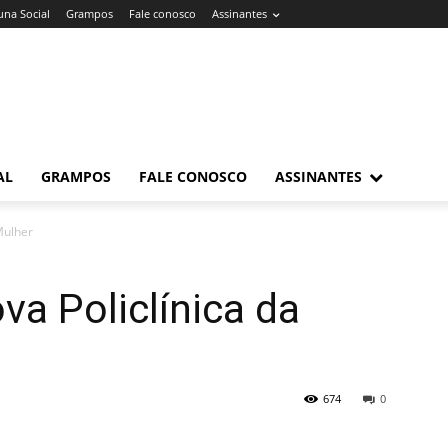
una Social
Grampos
Fale conosco
Assinantes
AL
GRAMPOS
FALE CONOSCO
ASSINANTES
Mulher
va Policlínica da
674
0