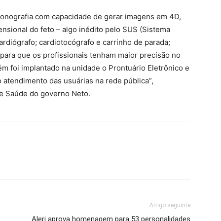
ssonografia com capacidade de gerar imagens em 4D,
nsional do feto – algo inédito pelo SUS (Sistema
rdiógrafo; cardiotocógrafo e carrinho de parada;
 para que os profissionais tenham maior precisão no
ém foi implantado na unidade o Prontuário Eletrônico e
o atendimento das usuárias na rede pública”,
de Saúde do governo Neto.
Artigo seguinte
Alerj aprova homenagem para 53 personalidades