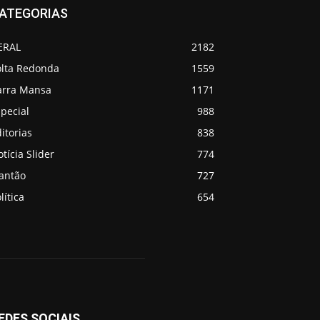
ATEGORIAS
ERAL
2182
olta Redonda
1559
arra Mansa
1171
pecial
988
itorias
838
tícia Slider
774
lantão
727
lítica
654
EDES SOCIAIS