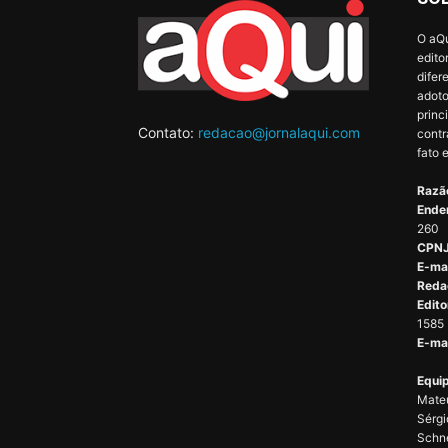
O aQu
edito
difer
adoto
princ
Contato:
redacao@jornalaqui.com
contr
fato 
Razão
Ende
260
CPNJ
E-ma
Reda
Edito
1585
E-mai
Equip
Mateu
Sérgi
Schne