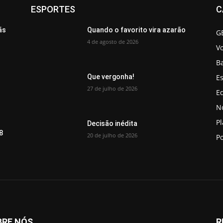
ESPORTES
C
ãs
Quando o favorito vira azarão
G
4 de agosto de 2026
V
B
Es
Que vergonha!
27 de julho de 2026
Ed
No
P
Decisão inédita
8
20 de julho de 2026
Po
BRE NÓS
R