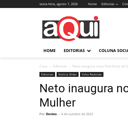
sexta-feira, agosto 7, 2026
Home
Editorias
Col
HOME
EDITORIAS
COLUNA SOCI
Casa
Editorias
Neto inaugura nova Policlínica da 
Editorias
Notícia Slider
Volta Redonda
Neto inaugura no
Mulher
Por
Denios
-
4 de outubro de 2023