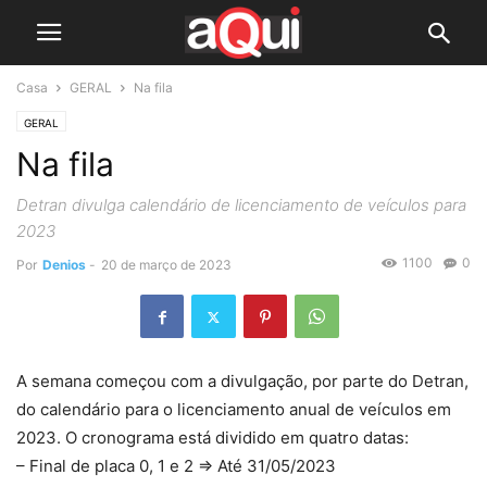
Casa
GERAL
Na fila
GERAL
Na fila
Detran divulga calendário de licenciamento de veículos para
2023
1100
0
Por
Denios
-
20 de março de 2023
A semana começou com a divulgação, por parte do Detran,
do calendário para o licenciamento anual de veículos em
2023. O cronograma está dividido em quatro datas:
– Final de placa 0, 1 e 2 => Até 31/05/2023