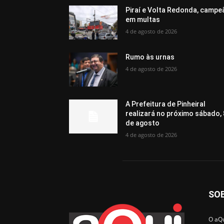
Piraí e Volta Redonda, campe
em multas
4 de agosto de 2026
Rumo às urnas
4 de agosto de 2026
A Prefeitura de Pinheiral
realizará no próximo sábado, 
de agosto
4 de agosto de 2026
SO
O aQu