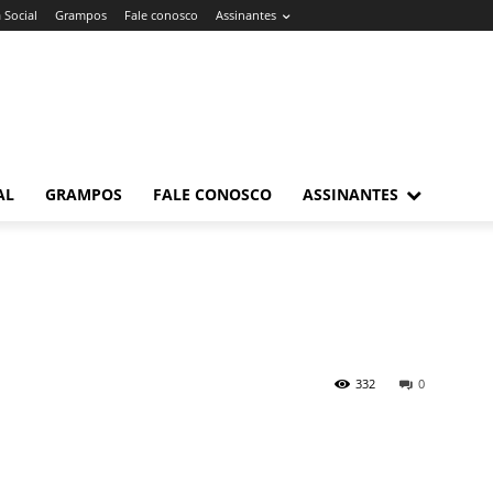
 Social
Grampos
Fale conosco
Assinantes
AL
GRAMPOS
FALE CONOSCO
ASSINANTES
332
0