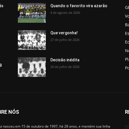
ãs
Quando o favorito vira azarão
G
4 de agosto de 2026
V
B
Es
Que vergonha!
27 de julho de 2026
Ed
No
P
Decisão inédita
8
20 de julho de 2026
Po
BRE NÓS
R
i nasceu em 15 de outubro de 1997, há 28 anos, e mantém sua linha