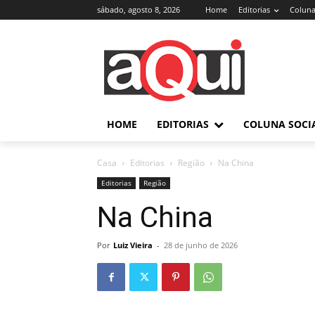
sábado, agosto 8, 2026
Home
Editorias
Coluna
HOME
EDITORIAS
COLUNA SOCI
Casa
Editorias
Região
Na China
Editorias
Região
Na China
Por
Luiz Vieira
-
28 de junho de 2026