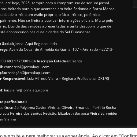
rial até hoje, 2025, sempre com o compromisso de ser um jornal
ente. Voltado para o que acontece em Volta Redonda e Barra Mansa,
u desde o início um estilo próprio, crítico, irônico, polêmico,
ipalmente. Não se limita a publicar informações oficiais. Muito pelo
ário. Duvida das versões apresentadas e tenta descobrir o que de
está acontecendo nas duas cidades do Sul Fluminense.
 Social:
Jornal Aqui Regional Ltda
reço:
Avenida Oscar de Almeida da Gama, 107 – Aterrado – 27213-
:
03.483.177/0001-84
Inscrição Estadual:
Isento
il:
comercial@jornalaqui.com
ção:
redaçã
o@jornalaqui.com
r Responsável:
Luiz Alfredo Vieira – Registro Profissional DRT/RJ
l:
luizvieira@jornalaqui.com
e profissional:
s Gusmão Polyanna Xavier Vinicius Oliveira Emanueli Porfírio Rocha
o Luiz Pereira dos Santos Revisão: Elizabeth Barbosa Vieira Schneider
er Vianna
o website e para melhorar sua experiência. Ao clicar em “Confirm