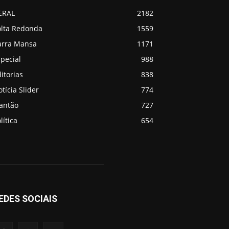
ERAL
2182
olta Redonda
1559
arra Mansa
1171
pecial
988
itorias
838
tícia Slider
774
lantão
727
lítica
654
EDES SOCIAIS