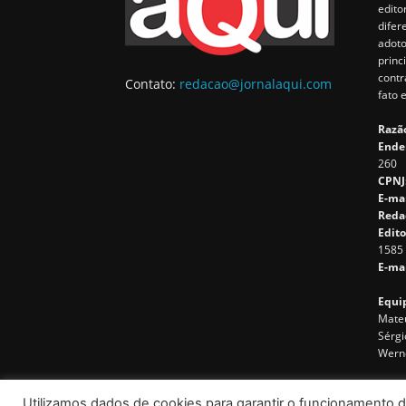
edito
difer
adoto
princ
contr
Contato:
redacao@jornalaqui.com
fato 
Razão
Ende
260
CPNJ
E-ma
Reda
Edito
1585
E-mai
Equip
Mateu
Sérgi
Wern
Utilizamos dados de cookies para garantir o funcionamento d