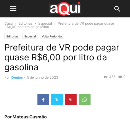
Casa
Editorias
Especial
Prefeitura de VR pode pagar quase
R$6,00 por litro da gasolina
Editorias
Especial
Volta Redonda
Prefeitura de VR pode pagar
quase R$6,00 por litro da
gasolina
455
0
Por
Denios
-
5 de junho de 2023
Por Mateus Gusmão