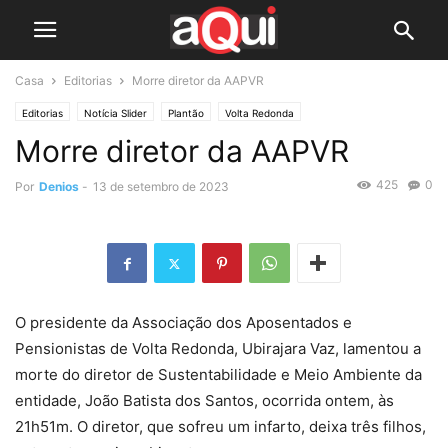
Casa
Editorias
Morre diretor da AAPVR
Editorias
Notícia Slider
Plantão
Volta Redonda
Morre diretor da AAPVR
425
0
Por
Denios
-
13 de setembro de 2023
O presidente da Associação dos Aposentados e
Pensionistas de Volta Redonda, Ubirajara Vaz, lamentou a
morte do diretor de Sustentabilidade e Meio Ambiente da
entidade, João Batista dos Santos, ocorrida ontem, às
21h51m. O diretor, que sofreu um infarto, deixa três filhos,