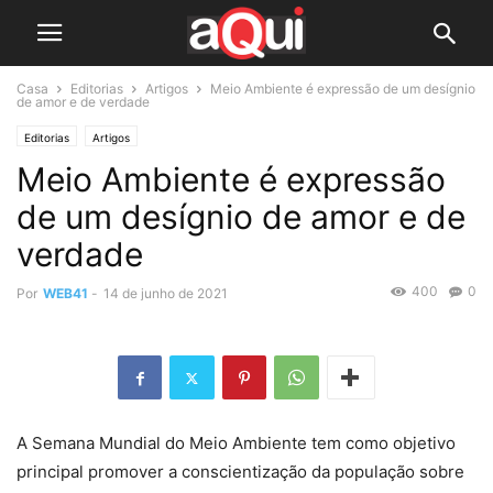
Casa
Editorias
Artigos
Meio Ambiente é expressão de um desígnio
de amor e de verdade
Editorias
Artigos
Meio Ambiente é expressão
de um desígnio de amor e de
verdade
400
0
Por
WEB41
-
14 de junho de 2021
A Semana Mundial do Meio Ambiente tem como objetivo
principal promover a conscientização da população sobre