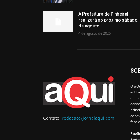
A Prefeitura de Pinheiral
realizará no próximo sábado, 
de agosto
4 de agosto de 2026
SO
O aQu
edito
difer
adoto
princ
contr
Contato:
redacao@jornalaqui.com
fato 
Razão
Ende