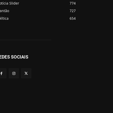
tícia Slider
774
lantão
727
lítica
654
EDES SOCIAIS