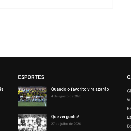
ESPORTES
C
ãs
Quando o favorito vira azarão
G
4 de agosto de 2026
V
B
Es
Que vergonha!
27 de julho de 2026
Ed