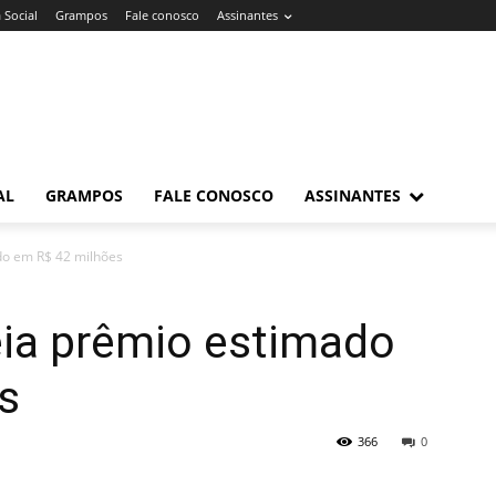
 Social
Grampos
Fale conosco
Assinantes
AL
GRAMPOS
FALE CONOSCO
ASSINANTES
do em R$ 42 milhões
ia prêmio estimado
s
366
0