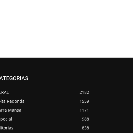
ATEGORIAS
ERAL
2182
olta Redonda
1559
arra Mansa
1171
pecial
988
itorias
838