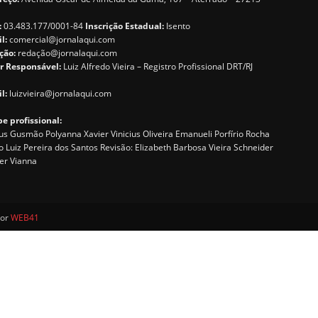
:
03.483.177/0001-84
Inscrição Estadual:
Isento
il:
comercial@jornalaqui.com
ção:
redaçã
o@jornalaqui.com
r Responsável:
Luiz Alfredo Vieira – Registro Profissional DRT/RJ
l:
luizvieira@jornalaqui.com
e profissional:
s Gusmão Polyanna Xavier Vinicius Oliveira Emanueli Porfírio Rocha
o Luiz Pereira dos Santos Revisão: Elizabeth Barbosa Vieira Schneider
er Vianna
por
WEB41