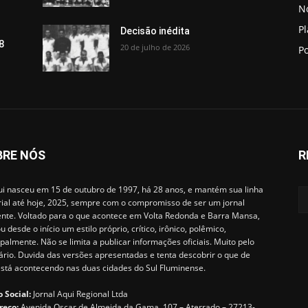
No
P
Decisão inédita
8
20 de julho de 2026
Po
BRE NÓS
R
i nasceu em 15 de outubro de 1997, há 28 anos, e mantém sua linha
rial até hoje, 2025, sempre com o compromisso de ser um jornal
ente. Voltado para o que acontece em Volta Redonda e Barra Mansa,
u desde o início um estilo próprio, crítico, irônico, polêmico,
ipalmente. Não se limita a publicar informações oficiais. Muito pelo
ário. Duvida das versões apresentadas e tenta descobrir o que de
está acontecendo nas duas cidades do Sul Fluminense.
 Social:
Jornal Aqui Regional Ltda
reço:
Avenida Oscar de Almeida da Gama, 107 – Aterrado – 27213-