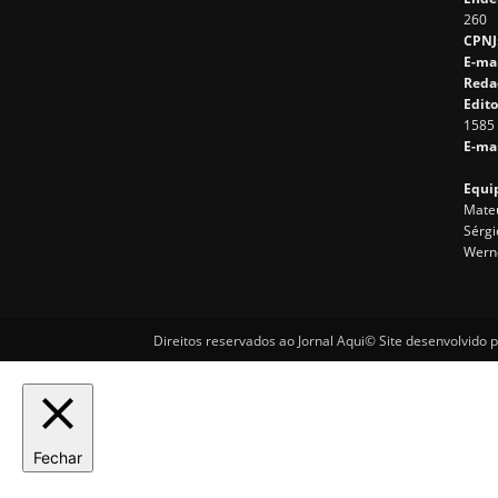
260
CPNJ
E-ma
Reda
Edito
1585
E-mai
Equip
Mateu
Sérgi
Wern
Direitos reservados ao Jornal Aqui© Site desenvolvido 
Fechar