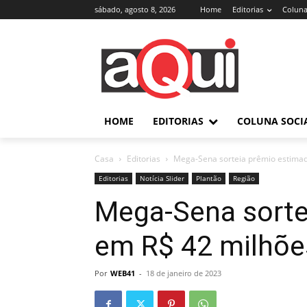
sábado, agosto 8, 2026
Home
Editorias
Coluna
HOME
EDITORIAS
COLUNA SOCI
Casa
Editorias
Mega-Sena sorteia prêmio estima
Editorias
Notícia Slider
Plantão
Região
Mega-Sena sorte
em R$ 42 milhõe
Por
WEB41
-
18 de janeiro de 2023