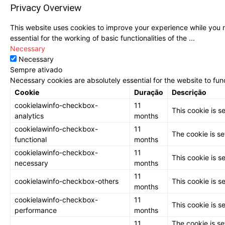
Privacy Overview
This website uses cookies to improve your experience while you n
essential for the working of basic functionalities of the
...
Necessary
Necessary
Sempre ativado
Necessary cookies are absolutely essential for the website to fun
Cookie
Duração
Descrição
cookielawinfo-checkbox-
11
This cookie is s
analytics
months
cookielawinfo-checkbox-
11
The cookie is se
functional
months
cookielawinfo-checkbox-
11
This cookie is s
necessary
months
11
cookielawinfo-checkbox-others
This cookie is s
months
cookielawinfo-checkbox-
11
This cookie is s
performance
months
11
The cookie is se