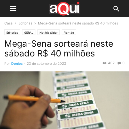
Casa
Editorias
Mega-Sena sorteará neste sábado R$ 40 milhões
Editorias
GERAL
Notícia Slider
Plantão
Mega-Sena sorteará neste
sábado R$ 40 milhões
402
0
Por
Denios
-
23 de setembro de 2023