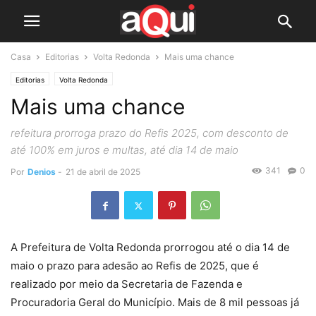
Casa
Editorias
Volta Redonda
Mais uma chance
Editorias
Volta Redonda
Mais uma chance
refeitura prorroga prazo do Refis 2025, com desconto de
até 100% em juros e multas, até dia 14 de maio
341
0
Por
Denios
-
21 de abril de 2025
A Prefeitura de Volta Redonda prorrogou até o dia 14 de
maio o prazo para adesão ao Refis de 2025, que é
realizado por meio da Secretaria de Fazenda e
Procuradoria Geral do Município. Mais de 8 mil pessoas já