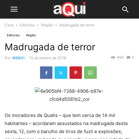
Casa
Editorias
Região
Madrugada de terror
Editorias
Região
Madrugada de terror
468
0
Por
WEB41
-
15 de janeiro de 2018
Os moradores de Quatis – que tem cerca de 14 mil
habitantes – acordaram assustados na madrugada desta
sexta, 12, com o barulho de tiros de fuzil e explosões,