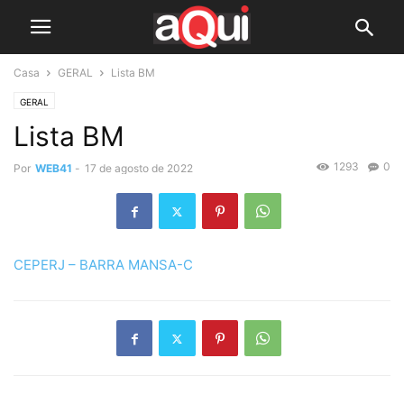
Casa
GERAL
Lista BM
GERAL
Lista BM
1293
0
Por
WEB41
-
17 de agosto de 2022
CEPERJ – BARRA MANSA-C