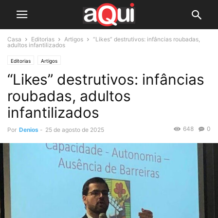
Casa
Editorias
Artigos
“Likes” destrutivos: infâncias roubadas,
adultos infantilizados
Editorias
Artigos
“Likes” destrutivos: infâncias
roubadas, adultos
infantilizados
648
0
Por
Denios
-
25 de agosto de 2025