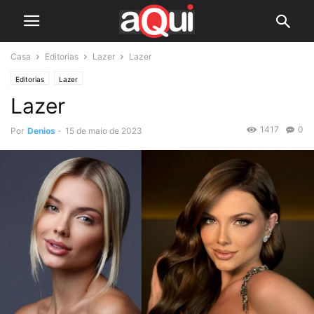
Casa
Editorias
Lazer
Lazer
Editorias
Lazer
Lazer
1417
0
Por
Denios
-
15 de maio de 2023